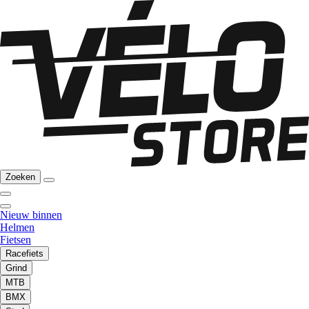
Zoeken
Nieuw binnen
Helmen
Fietsen
Racefiets
Grind
MTB
BMX