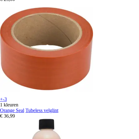
+-3
1 kleuren
Orange Seal
Tubeless velglint
€ 36,99