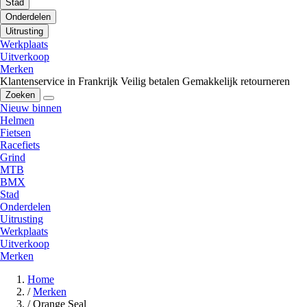
Stad
Onderdelen
Uitrusting
Werkplaats
Uitverkoop
Merken
Klantenservice in Frankrijk
Veilig betalen
Gemakkelijk retourneren
Zoeken
Nieuw binnen
Helmen
Fietsen
Racefiets
Grind
MTB
BMX
Stad
Onderdelen
Uitrusting
Werkplaats
Uitverkoop
Merken
Home
/
Merken
/
Orange Seal