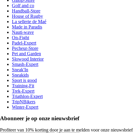
Galop-Store
Golf and co
Handball-Store
House of Rugby
La sellerie de Maé
Made in Paradis
Nauti-wave
On-Fight
Padel-Expert
Pecheur-Store
Pet and Garden
Slowood Interior
Smash-Expert
Sneak'In
Sneakids
Sport is good
Training-Fit
Trek-Expert
Triathlon-Expert
TripNBikers
Winter-Expert
Abonneer je op onze nieuwsbrief
Profiteer van 10% korting door je aan te melden voor onze nieuwsbrief