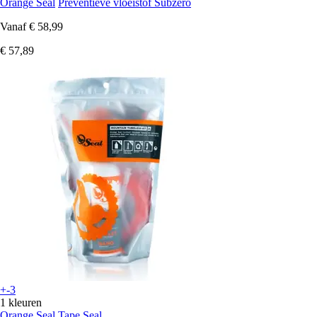
Orange Seal
Preventieve vloeistof Subzero
Vanaf
€ 58,99
€ 57,89
+-3
1 kleuren
Orange Seal
Tape Seal