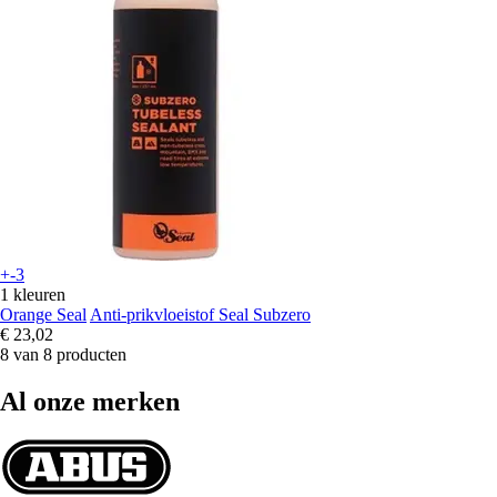
+-3
1 kleuren
Orange Seal
Anti-prikvloeistof Seal Subzero
€ 23,02
8 van 8 producten
Al onze merken