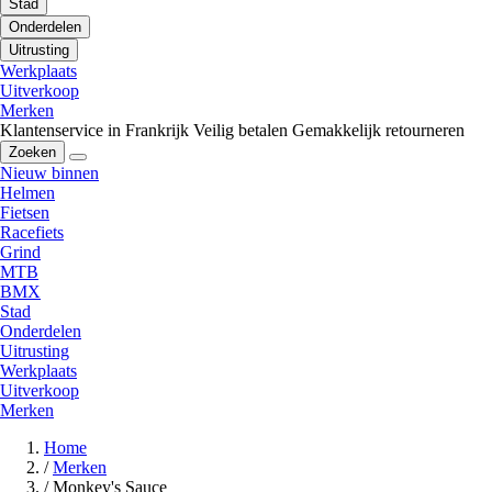
Stad
Onderdelen
Uitrusting
Werkplaats
Uitverkoop
Merken
Klantenservice in Frankrijk
Veilig betalen
Gemakkelijk retourneren
Zoeken
Nieuw binnen
Helmen
Fietsen
Racefiets
Grind
MTB
BMX
Stad
Onderdelen
Uitrusting
Werkplaats
Uitverkoop
Merken
Home
/
Merken
/
Monkey's Sauce