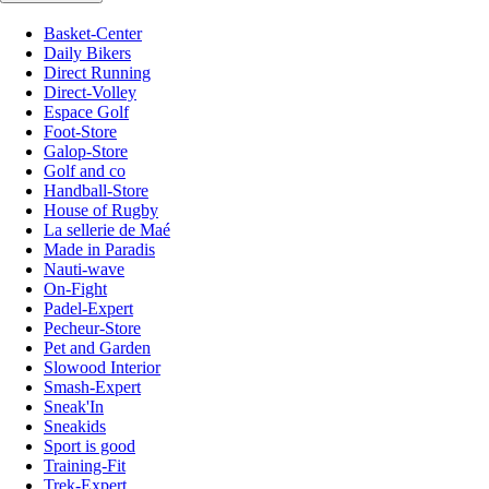
Basket-Center
Daily Bikers
Direct Running
Direct-Volley
Espace Golf
Foot-Store
Galop-Store
Golf and co
Handball-Store
House of Rugby
La sellerie de Maé
Made in Paradis
Nauti-wave
On-Fight
Padel-Expert
Pecheur-Store
Pet and Garden
Slowood Interior
Smash-Expert
Sneak'In
Sneakids
Sport is good
Training-Fit
Trek-Expert