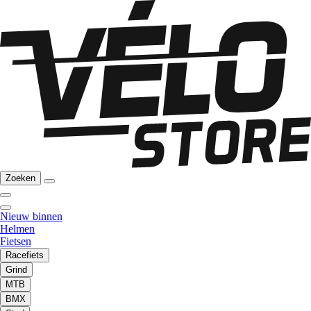
Zoeken
Nieuw binnen
Helmen
Fietsen
Racefiets
Grind
MTB
BMX