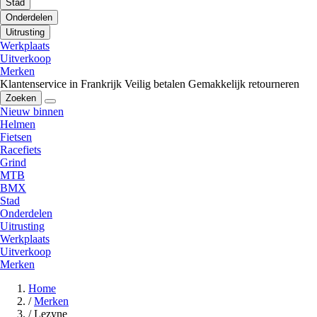
Stad
Onderdelen
Uitrusting
Werkplaats
Uitverkoop
Merken
Klantenservice in Frankrijk
Veilig betalen
Gemakkelijk retourneren
Zoeken
Nieuw binnen
Helmen
Fietsen
Racefiets
Grind
MTB
BMX
Stad
Onderdelen
Uitrusting
Werkplaats
Uitverkoop
Merken
Home
/
Merken
/
Lezyne