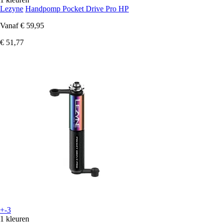
Lezyne
Handpomp Pocket Drive Pro HP
Vanaf
€ 59,95
€ 51,77
+-3
1 kleuren