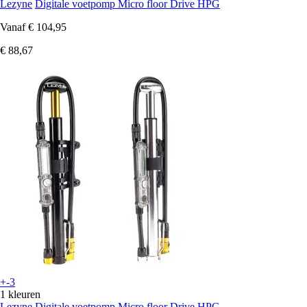
Lezyne
Digitale voetpomp Micro floor Drive HPG
Vanaf
€ 104,95
€ 88,67
+-3
1 kleuren
Lezyne
Digitale voetpomp Micro floor Drive HPG