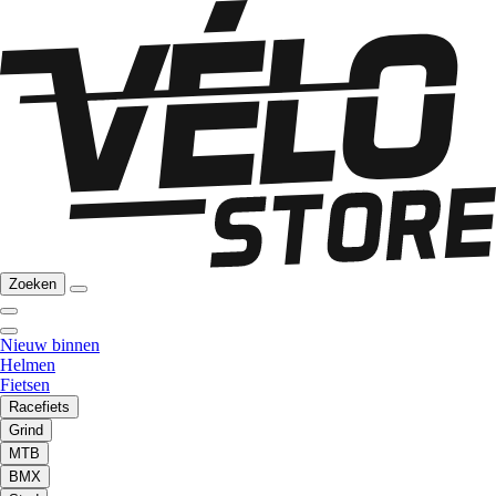
Zoeken
Nieuw binnen
Helmen
Fietsen
Racefiets
Grind
MTB
BMX