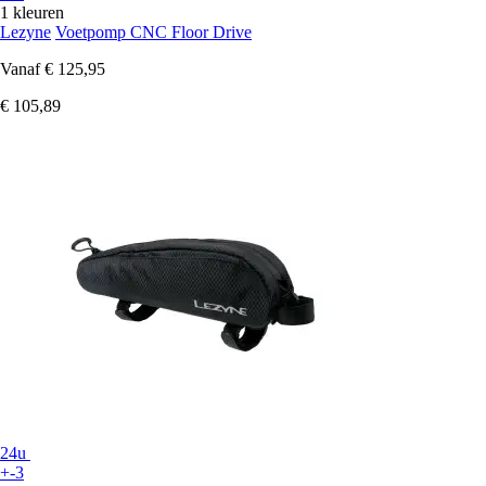
1 kleuren
Lezyne
Voetpomp CNC Floor Drive
Vanaf
€ 125,95
€ 105,89
24u
+-3