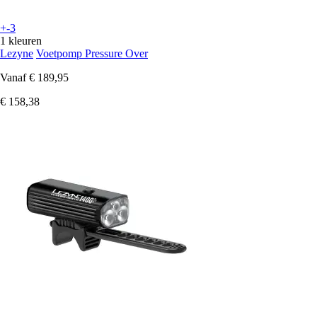
+-3
1 kleuren
Lezyne
Voetpomp Pressure Over
Vanaf
€ 189,95
€ 158,38