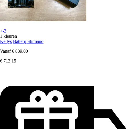
+-3
1 kleuren
Kellys
Batterij Shimano
Vanaf
€ 839,00
€ 713,15