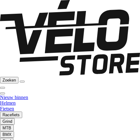
Zoeken
Nieuw binnen
Helmen
Fietsen
Racefiets
Grind
MTB
BMX