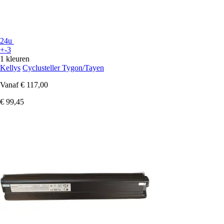
24u
+-3
1 kleuren
Kellys
Cyclusteller Tygon/Tayen
Vanaf
€ 117,00
€ 99,45