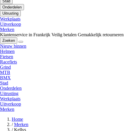
Stad
Onderdelen
Uitrusting
Werkplaats
Uitverkoop
Merken
Klantenservice in Frankrijk
Veilig betalen
Gemakkelijk retourneren
Zoeken
Nieuw binnen
Helmen
Fietsen
Racefiets
Grind
MTB
BMX
Stad
Onderdelen
Uitrusting
Werkplaats
Uitverkoop
Merken
Home
/
Merken
/
Kellys