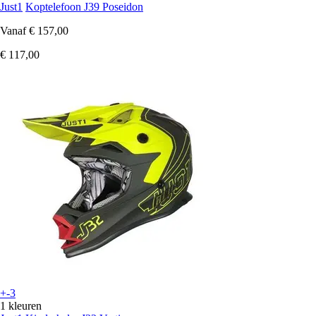
Just1
Koptelefoon J39 Poseidon
Vanaf
€ 157,00
€ 117,00
+-3
1 kleuren