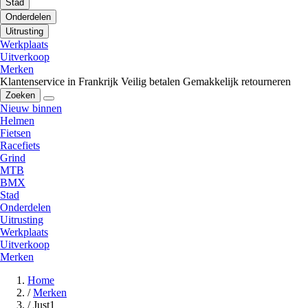
Stad
Onderdelen
Uitrusting
Werkplaats
Uitverkoop
Merken
Klantenservice in Frankrijk
Veilig betalen
Gemakkelijk retourneren
Zoeken
Nieuw binnen
Helmen
Fietsen
Racefiets
Grind
MTB
BMX
Stad
Onderdelen
Uitrusting
Werkplaats
Uitverkoop
Merken
Home
/
Merken
/
Just1