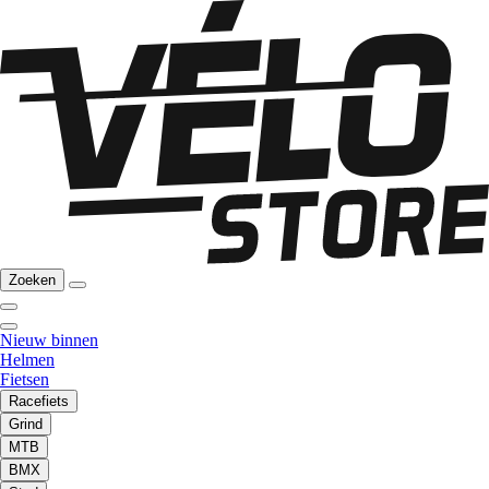
Zoeken
Nieuw binnen
Helmen
Fietsen
Racefiets
Grind
MTB
BMX