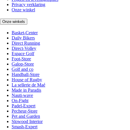
Privacy verklaring
Onze winkel
Onze winkels
Basket-Center
Daily Bikers
Direct Running
Direct-Volley
Espace Golf
Foot-Store
Galop-Store
Golf and co
Handball-Store
House of Rugby
La sellerie de Maé
Made in Paradis
Nauti-wave
On-Fight
Padel-Expert
Pecheur-Store
Pet and Garden
Slowood Interior
Smash-Expert