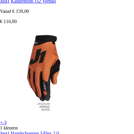
Just1
Kinderhelm J32 Vertigo
Vanaf
€ 159,00
€ 116,00
+-3
1 kleuren
Just1
Handschoenen J-Flex 2.0