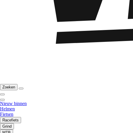
Zoeken
Nieuw binnen
Helmen
Fietsen
Racefiets
Grind
MTB