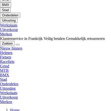
BMX
Stad
Onderdelen
Uitrusting
Werkplaats
Uitverkoop
Merken
Klantenservice in Frankrijk
Veilig betalen
Gemakkelijk retourneren
Zoeken
Nieuw binnen
Helmen
Fietsen
Racefiets
Grind
MTB
BMX
Stad
Onderdelen
Uitrusting
Werkplaats
Uitverkoop
Merken
Home