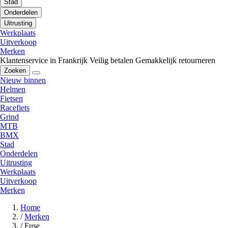
Stad
Onderdelen
Uitrusting
Werkplaats
Uitverkoop
Merken
Klantenservice in Frankrijk
Veilig betalen
Gemakkelijk retourneren
Zoeken
Nieuw binnen
Helmen
Fietsen
Racefiets
Grind
MTB
BMX
Stad
Onderdelen
Uitrusting
Werkplaats
Uitverkoop
Merken
Home
/
Merken
/
Fuse