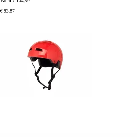
Vanaf
€ 104,99
€ 83,87