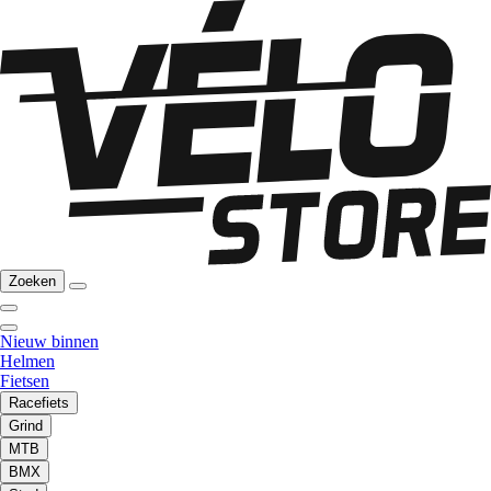
Zoeken
Nieuw binnen
Helmen
Fietsen
Racefiets
Grind
MTB
BMX