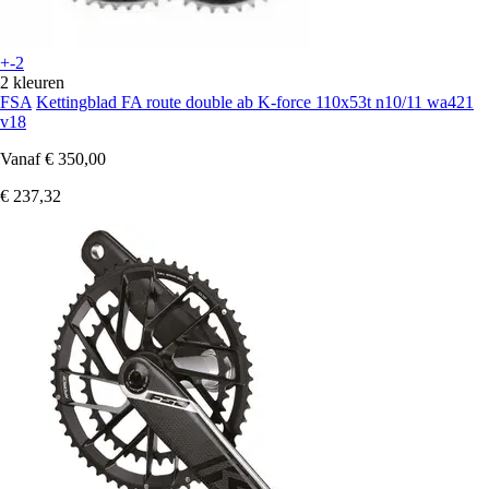
+-2
2 kleuren
FSA
Kettingblad FA route double ab K-force 110x53t n10/11 wa421
v18
Vanaf
€ 350,00
€ 237,32