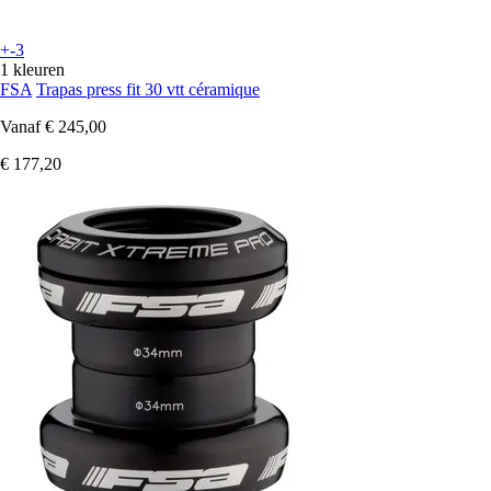
+-3
1 kleuren
FSA
Trapas press fit 30 vtt céramique
Vanaf
€ 245,00
€ 177,20