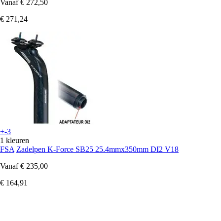
Vanaf
€ 272,50
€ 271,24
+-3
1 kleuren
FSA
Zadelpen K-Force SB25 25.4mmx350mm DI2 V18
Vanaf
€ 235,00
€ 164,91