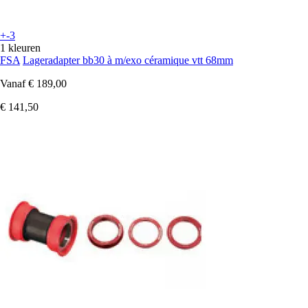
+-3
1 kleuren
FSA
Lageradapter bb30 à m/exo céramique vtt 68mm
Vanaf
€ 189,00
€ 141,50