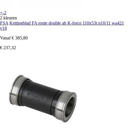
+-2
2 kleuren
FSA
Kettingblad FA route double ab K-force 110x53t n10/11 wa421
v18
Vanaf
€ 385,80
€ 237,32