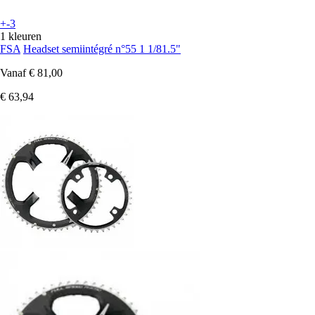
+-3
1 kleuren
FSA
Headset semiintégré n°55 1 1/81.5"
Vanaf
€ 81,00
€ 63,94