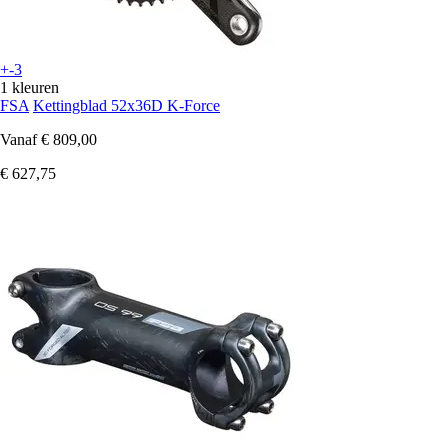
+-3
1 kleuren
FSA
Kettingblad 52x36D K-Force
Vanaf
€ 809,00
€ 627,75