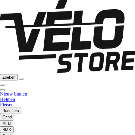
Zoeken
Nieuw binnen
Helmen
Fietsen
Racefiets
Grind
MTB
BMX