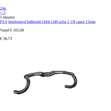
24u
+-3
1 kleuren
FSA
Ingebouwd balhoofd Orbit cf40 acba 1 1/8 capot 15mm
Vanaf
€ 105,00
€ 58,73