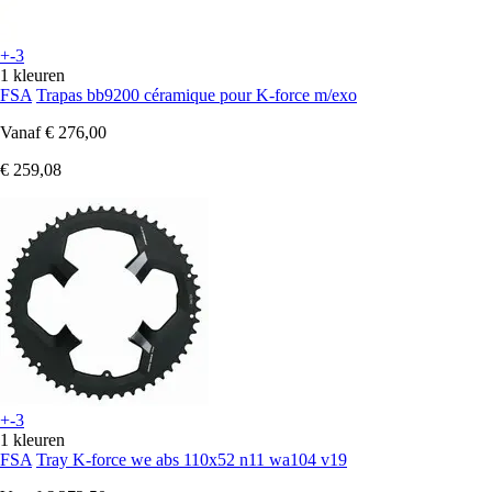
+-3
1 kleuren
FSA
Trapas bb9200 céramique pour K-force m/exo
Vanaf
€ 276,00
€ 259,08
+-3
1 kleuren
FSA
Tray K-force we abs 110x52 n11 wa104 v19