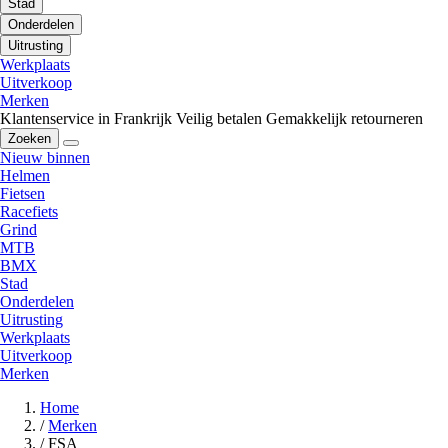
Stad
Onderdelen
Uitrusting
Werkplaats
Uitverkoop
Merken
Klantenservice in Frankrijk
Veilig betalen
Gemakkelijk retourneren
Zoeken
Nieuw binnen
Helmen
Fietsen
Racefiets
Grind
MTB
BMX
Stad
Onderdelen
Uitrusting
Werkplaats
Uitverkoop
Merken
Home
/
Merken
/
FSA