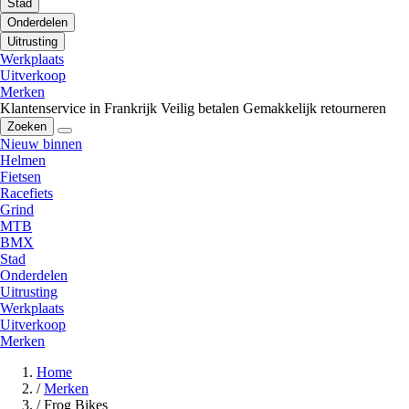
Stad
Onderdelen
Uitrusting
Werkplaats
Uitverkoop
Merken
Klantenservice in Frankrijk
Veilig betalen
Gemakkelijk retourneren
Zoeken
Nieuw binnen
Helmen
Fietsen
Racefiets
Grind
MTB
BMX
Stad
Onderdelen
Uitrusting
Werkplaats
Uitverkoop
Merken
Home
/
Merken
/
Frog Bikes