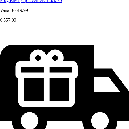
Frog Bikes
Op racerfiets Track 70
Vanaf
€ 619,99
€ 557,99