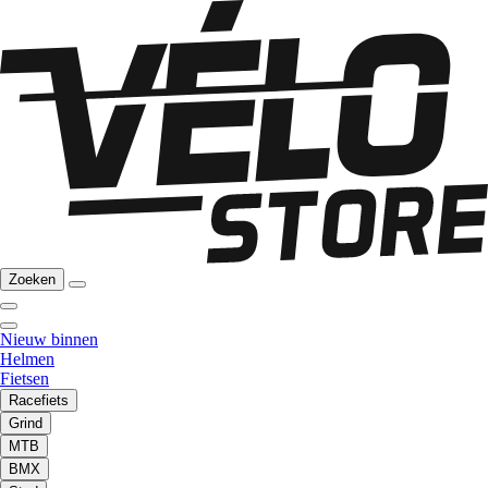
Zoeken
Nieuw binnen
Helmen
Fietsen
Racefiets
Grind
MTB
BMX