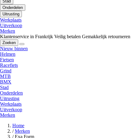
Stad
Onderdelen
Uitrusting
Werkplaats
Uitverkoop
Merken
Klantenservice in Frankrijk
Veilig betalen
Gemakkelijk retourneren
Zoeken
Nieuw binnen
Helmen
Fietsen
Racefiets
Grind
MTB
BMX
Stad
Onderdelen
Uitrusting
Werkplaats
Uitverkoop
Merken
Home
/
Merken
/
Exa Form