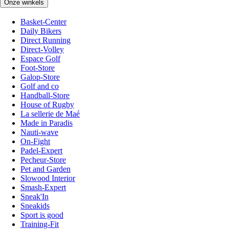
Onze winkels
Basket-Center
Daily Bikers
Direct Running
Direct-Volley
Espace Golf
Foot-Store
Galop-Store
Golf and co
Handball-Store
House of Rugby
La sellerie de Maé
Made in Paradis
Nauti-wave
On-Fight
Padel-Expert
Pecheur-Store
Pet and Garden
Slowood Interior
Smash-Expert
Sneak'In
Sneakids
Sport is good
Training-Fit