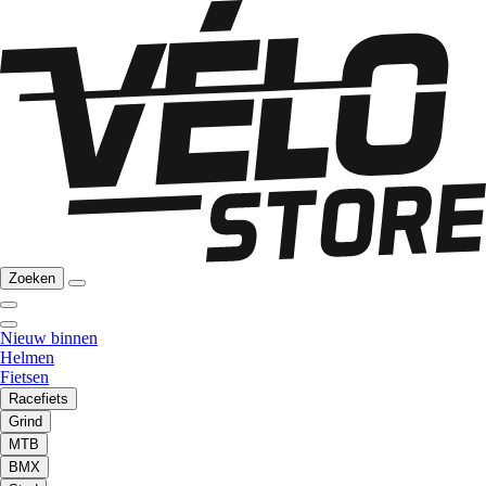
Zoeken
Nieuw binnen
Helmen
Fietsen
Racefiets
Grind
MTB
BMX