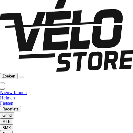
Zoeken
Nieuw binnen
Helmen
Fietsen
Racefiets
Grind
MTB
BMX