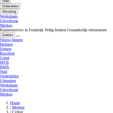
Stad
Onderdelen
Uitrusting
Werkplaats
Uitverkoop
Merken
Klantenservice in Frankrijk
Veilig betalen
Gemakkelijk retourneren
Zoeken
Nieuw binnen
Helmen
Fietsen
Racefiets
Grind
MTB
BMX
Stad
Onderdelen
Uitrusting
Werkplaats
Uitverkoop
Merken
Home
/
Merken
/
Cylion