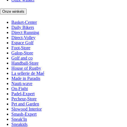
Onze winkels
Basket-Center
Daily Bikers
Direct Running
Direct-Volley
Espace Golf
Foot-Store
Galop-Store
Golf and co
Handball-Store
House of Rugby
La sellerie de Maé
Made in Paradis
Nauti-wave
On-Fight
Padel-Expert
Pecheur-Store
Pet and Garden
Slowood Interior
Smash-Expert
Sneak'In
Sneakids