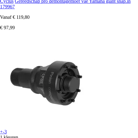
Cyclus
Gereedschap pro demontagemoer vae Yamaha giant snap.in
179967
Vanaf
€ 119,80
€ 97,99
+-3
1 kleuren