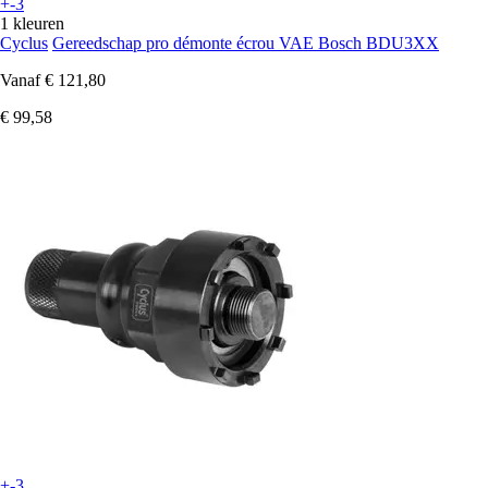
+-3
1 kleuren
Cyclus
Gereedschap pro démonte écrou VAE Bosch BDU3XX
Vanaf
€ 121,80
€ 99,58
+-3