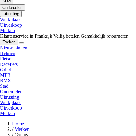
Stad
Onderdelen
Uitrusting
Werkplaats
Uitverkoop
Merken
Klantenservice in Frankrijk
Veilig betalen
Gemakkelijk retourneren
Zoeken
Nieuw binnen
Helmen
Fietsen
Racefiets
Grind
MTB
BMX
Stad
Onderdelen
Uitrusting
Werkplaats
Uitverkoop
Merken
Home
/
Merken
/
Cyclus