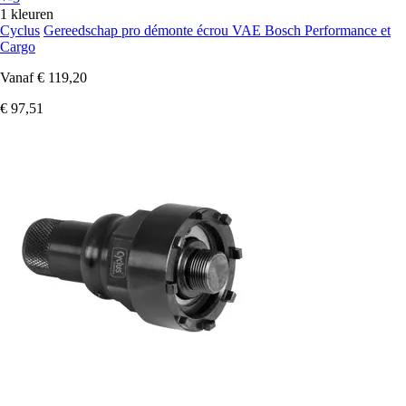
1 kleuren
Cyclus
Gereedschap pro démonte écrou VAE Bosch Performance et
Cargo
Vanaf
€ 119,20
€ 97,51