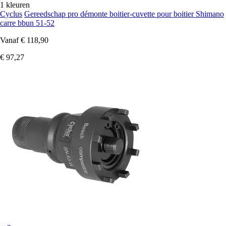
1 kleuren
Cyclus
Gereedschap pro démonte boitier-cuvette pour boitier Shimano
carre bbun 51-52
Vanaf
€ 118,90
€ 97,27