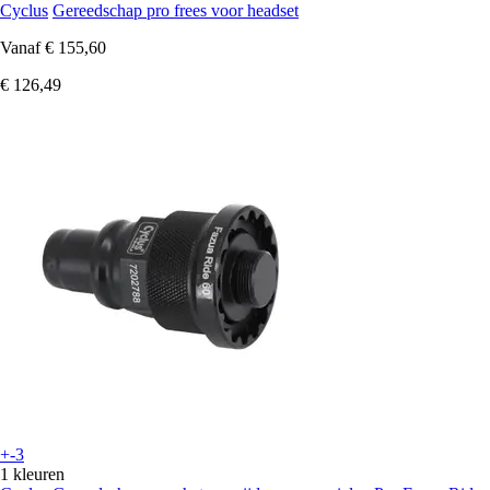
Cyclus
Gereedschap pro frees voor headset
Vanaf
€ 155,60
€ 126,49
+-3
1 kleuren