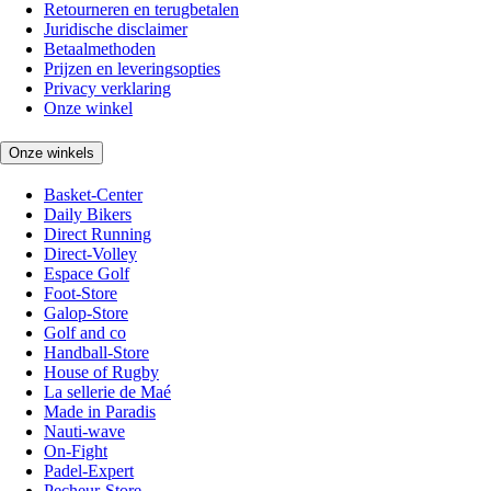
Retourneren en terugbetalen
Juridische disclaimer
Betaalmethoden
Prijzen en leveringsopties
Privacy verklaring
Onze winkel
Onze winkels
Basket-Center
Daily Bikers
Direct Running
Direct-Volley
Espace Golf
Foot-Store
Galop-Store
Golf and co
Handball-Store
House of Rugby
La sellerie de Maé
Made in Paradis
Nauti-wave
On-Fight
Padel-Expert
Pecheur-Store