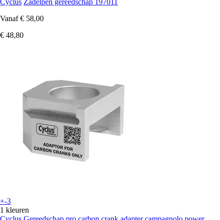
Cyclus
Zadelpen gereedschap 197011
Vanaf
€ 58,00
€ 48,80
+-3
1 kleuren
Cyclus
Gereedschap pro carbon crank adapter campagnolo power