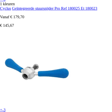
1 kleuren
Cyclus
Geïntegreerde stuursnijder Pro Ref 180025 Et 180023
Vanaf
€ 179,70
€ 145,67
+-3