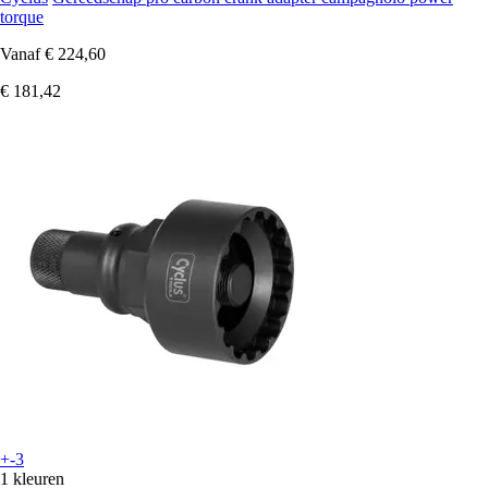
torque
Vanaf
€ 224,60
€ 181,42
+-3
1 kleuren