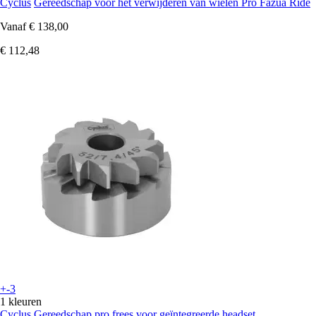
Cyclus
Gereedschap voor het verwijderen van wielen Pro Fazua Ride
Vanaf
€ 138,00
€ 112,48
+-3
1 kleuren
Cyclus
Gereedschap pro frees voor geïntegreerde headset