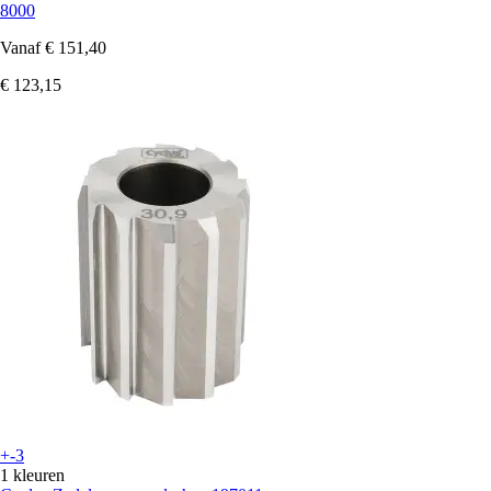
8000
Vanaf
€ 151,40
€ 123,15
+-3
1 kleuren