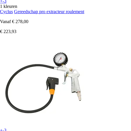
+-3
1 kleuren
Cyclus
Gereedschap pro extracteur roulement
Vanaf
€ 278,00
€ 223,93
+-3