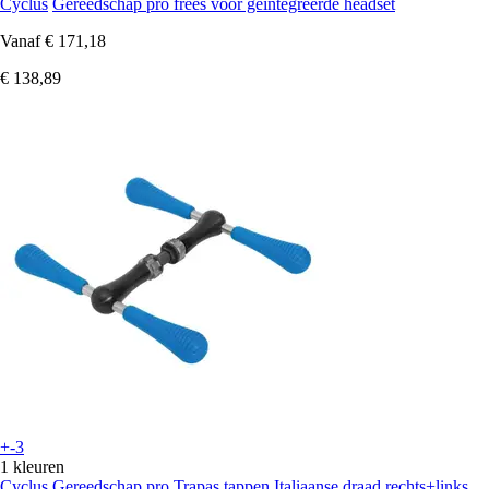
Cyclus
Gereedschap pro frees voor geïntegreerde headset
Vanaf
€ 171,18
€ 138,89
+-3
1 kleuren
Cyclus
Gereedschap pro Trapas tappen Italiaanse draad rechts+links