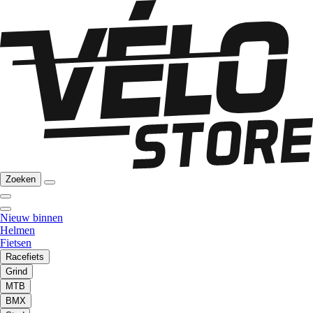
Zoeken
Nieuw binnen
Helmen
Fietsen
Racefiets
Grind
MTB
BMX