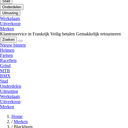
Stad
Onderdelen
Uitrusting
Werkplaats
Uitverkoop
Merken
Klantenservice in Frankrijk
Veilig betalen
Gemakkelijk retourneren
Zoeken
Nieuw binnen
Helmen
Fietsen
Racefiets
Grind
MTB
BMX
Stad
Onderdelen
Uitrusting
Werkplaats
Uitverkoop
Merken
Home
/
Merken
/
Blackburn