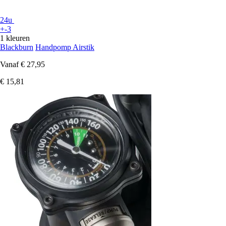
24u
+-3
1 kleuren
Blackburn
Handpomp Airstik
Vanaf
€ 27,95
€ 15,81