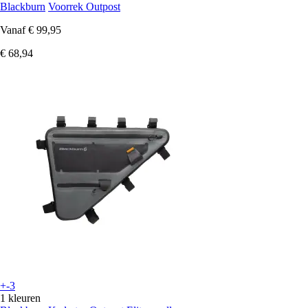
Blackburn
Voorrek Outpost
Vanaf
€ 99,95
€ 68,94
+-3
1 kleuren