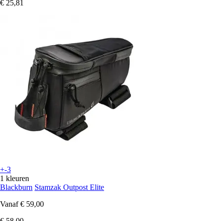
€ 25,81
+-3
1 kleuren
Blackburn
Stamzak Outpost Elite
Vanaf
€ 59,00
€ 58,00