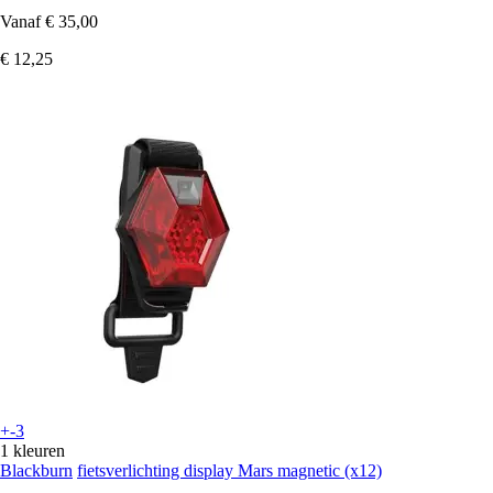
Vanaf
€ 35,00
€ 12,25
+-3
1 kleuren
Blackburn
fietsverlichting display Mars magnetic (x12)