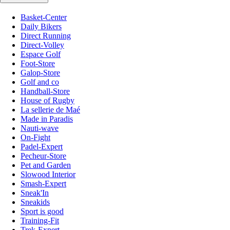
Basket-Center
Daily Bikers
Direct Running
Direct-Volley
Espace Golf
Foot-Store
Galop-Store
Golf and co
Handball-Store
House of Rugby
La sellerie de Maé
Made in Paradis
Nauti-wave
On-Fight
Padel-Expert
Pecheur-Store
Pet and Garden
Slowood Interior
Smash-Expert
Sneak'In
Sneakids
Sport is good
Training-Fit
Trek-Expert