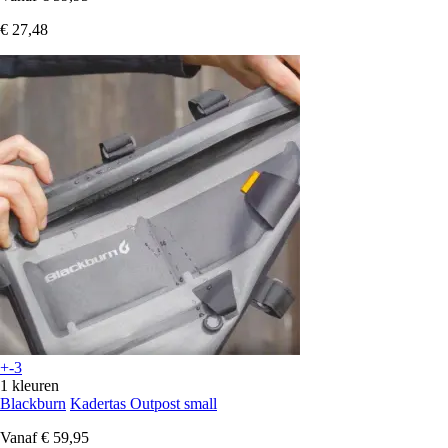
€ 27,48
+-3
1 kleuren
Blackburn
Kadertas Outpost small
Vanaf
€ 59,95