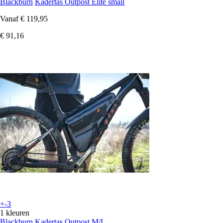
Blackburn
Kadertas Outpost Elite small
Vanaf
€ 119,95
€ 91,16
+-3
1 kleuren
Blackburn
Kadertas Outpost M/L