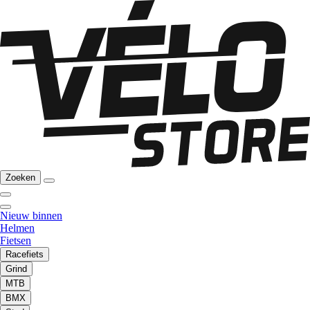
Zoeken
Nieuw binnen
Helmen
Fietsen
Racefiets
Grind
MTB
BMX