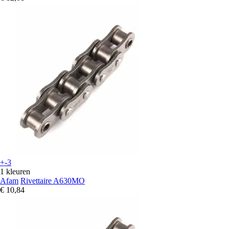
+-3
1 kleuren
Afam
Rivettaire A630MO
€ 10,84