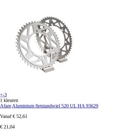
+-3
1 kleuren
Afam
Aluminium fietstandwiel 520 UL HA 93629
Vanaf
€ 52,61
€ 21,04