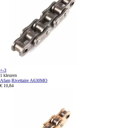
+-3
1 kleuren
Afam
Rivettaire A630MO
€ 10,84