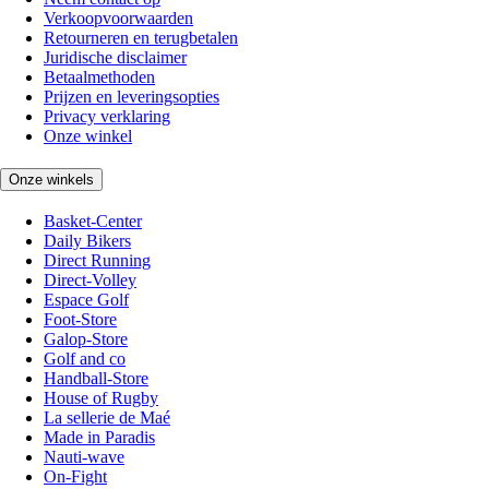
Verkoopvoorwaarden
Retourneren en terugbetalen
Juridische disclaimer
Betaalmethoden
Prijzen en leveringsopties
Privacy verklaring
Onze winkel
Onze winkels
Basket-Center
Daily Bikers
Direct Running
Direct-Volley
Espace Golf
Foot-Store
Galop-Store
Golf and co
Handball-Store
House of Rugby
La sellerie de Maé
Made in Paradis
Nauti-wave
On-Fight