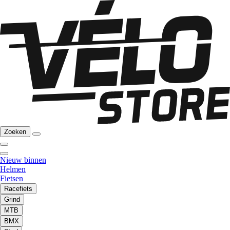
Zoeken
Nieuw binnen
Helmen
Fietsen
Racefiets
Grind
MTB
BMX