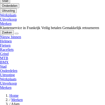
Stad
Onderdelen
Uitrusting
Werkplaats
Uitverkoop
Merken
Klantenservice in Frankrijk
Veilig betalen
Gemakkelijk retourneren
Zoeken
Nieuw binnen
Helmen
Fietsen
Racefiets
Grind
MTB
BMX
Stad
Onderdelen
Uitrusting
Werkplaats
Uitverkoop
Merken
Home
/
Merken
/
Afam