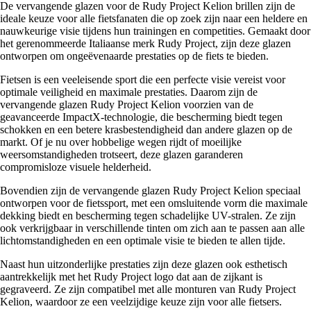
De vervangende glazen voor de Rudy Project Kelion brillen zijn de
ideale keuze voor alle fietsfanaten die op zoek zijn naar een heldere en
nauwkeurige visie tijdens hun trainingen en competities. Gemaakt door
het gerenommeerde Italiaanse merk Rudy Project, zijn deze glazen
ontworpen om ongeëvenaarde prestaties op de fiets te bieden.
Fietsen is een veeleisende sport die een perfecte visie vereist voor
optimale veiligheid en maximale prestaties. Daarom zijn de
vervangende glazen Rudy Project Kelion voorzien van de
geavanceerde ImpactX-technologie, die bescherming biedt tegen
schokken en een betere krasbestendigheid dan andere glazen op de
markt. Of je nu over hobbelige wegen rijdt of moeilijke
weersomstandigheden trotseert, deze glazen garanderen
compromisloze visuele helderheid.
Bovendien zijn de vervangende glazen Rudy Project Kelion speciaal
ontworpen voor de fietssport, met een omsluitende vorm die maximale
dekking biedt en bescherming tegen schadelijke UV-stralen. Ze zijn
ook verkrijgbaar in verschillende tinten om zich aan te passen aan alle
lichtomstandigheden en een optimale visie te bieden te allen tijde.
Naast hun uitzonderlijke prestaties zijn deze glazen ook esthetisch
aantrekkelijk met het Rudy Project logo dat aan de zijkant is
gegraveerd. Ze zijn compatibel met alle monturen van Rudy Project
Kelion, waardoor ze een veelzijdige keuze zijn voor alle fietsers.