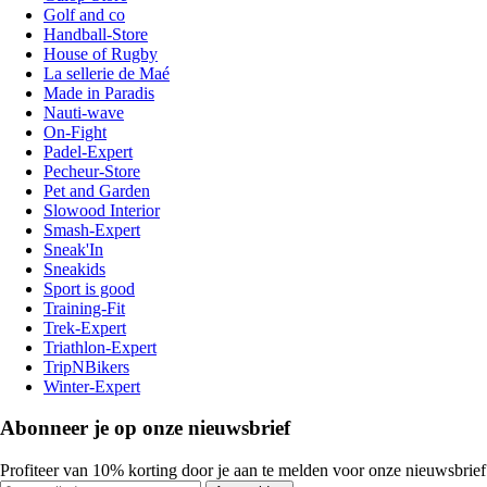
Golf and co
Handball-Store
House of Rugby
La sellerie de Maé
Made in Paradis
Nauti-wave
On-Fight
Padel-Expert
Pecheur-Store
Pet and Garden
Slowood Interior
Smash-Expert
Sneak'In
Sneakids
Sport is good
Training-Fit
Trek-Expert
Triathlon-Expert
TripNBikers
Winter-Expert
Abonneer je op onze nieuwsbrief
Profiteer van 10% korting door je aan te melden voor onze nieuwsbrief