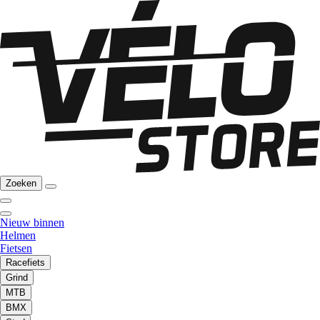
Zoeken
Nieuw binnen
Helmen
Fietsen
Racefiets
Grind
MTB
BMX