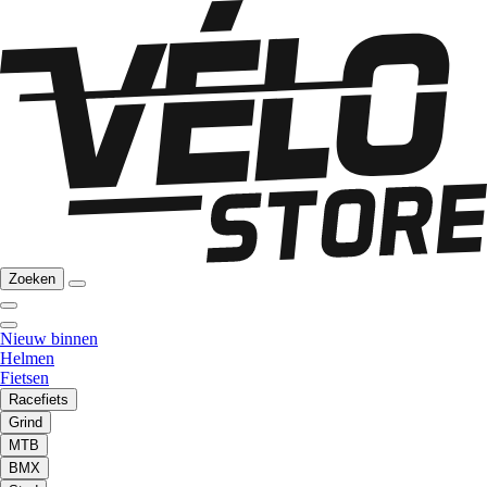
Zoeken
Nieuw binnen
Helmen
Fietsen
Racefiets
Grind
MTB
BMX