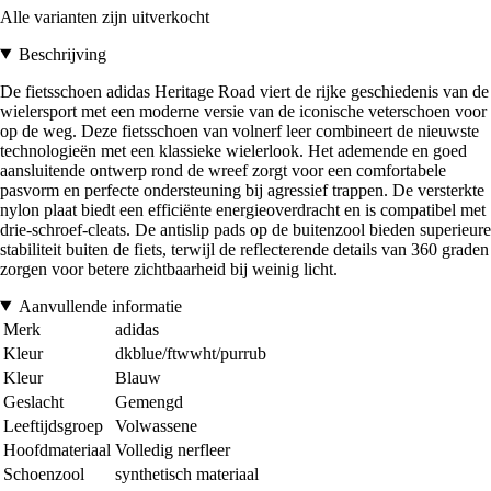
Alle varianten zijn uitverkocht
Beschrijving
De fietsschoen adidas Heritage Road viert de rijke geschiedenis van de
wielersport met een moderne versie van de iconische veterschoen voor
op de weg. Deze fietsschoen van volnerf leer combineert de nieuwste
technologieën met een klassieke wielerlook. Het ademende en goed
aansluitende ontwerp rond de wreef zorgt voor een comfortabele
pasvorm en perfecte ondersteuning bij agressief trappen. De versterkte
nylon plaat biedt een efficiënte energieoverdracht en is compatibel met
drie-schroef-cleats. De antislip pads op de buitenzool bieden superieure
stabiliteit buiten de fiets, terwijl de reflecterende details van 360 graden
zorgen voor betere zichtbaarheid bij weinig licht.
Aanvullende informatie
Merk
adidas
Kleur
dkblue/ftwwht/purrub
Kleur
Blauw
Geslacht
Gemengd
Leeftijdsgroep
Volwassene
Hoofdmateriaal
Volledig nerfleer
Schoenzool
synthetisch materiaal