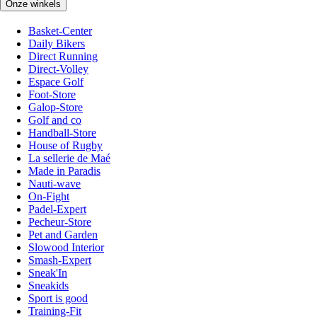
Onze winkels
Basket-Center
Daily Bikers
Direct Running
Direct-Volley
Espace Golf
Foot-Store
Galop-Store
Golf and co
Handball-Store
House of Rugby
La sellerie de Maé
Made in Paradis
Nauti-wave
On-Fight
Padel-Expert
Pecheur-Store
Pet and Garden
Slowood Interior
Smash-Expert
Sneak'In
Sneakids
Sport is good
Training-Fit