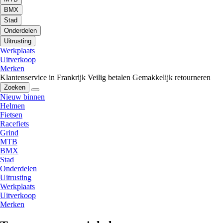
BMX
Stad
Onderdelen
Uitrusting
Werkplaats
Uitverkoop
Merken
Klantenservice in Frankrijk
Veilig betalen
Gemakkelijk retourneren
Zoeken
Nieuw binnen
Helmen
Fietsen
Racefiets
Grind
MTB
BMX
Stad
Onderdelen
Uitrusting
Werkplaats
Uitverkoop
Merken