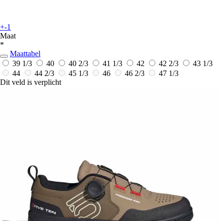
+-1
Maat
*
Maattabel
39 1/3
40
40 2/3
41 1/3
42
42 2/3
43 1/3
44
44 2/3
45 1/3
46
46 2/3
47 1/3
Dit veld is verplicht