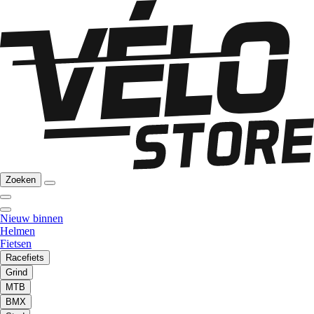
Zoeken
Nieuw binnen
Helmen
Fietsen
Racefiets
Grind
MTB
BMX