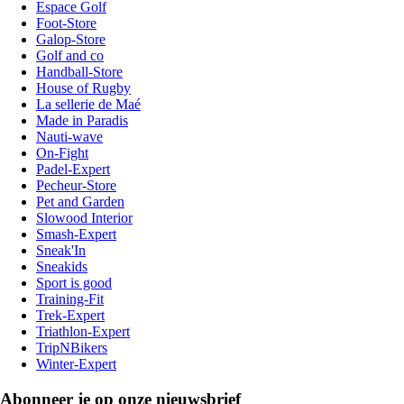
Espace Golf
Foot-Store
Galop-Store
Golf and co
Handball-Store
House of Rugby
La sellerie de Maé
Made in Paradis
Nauti-wave
On-Fight
Padel-Expert
Pecheur-Store
Pet and Garden
Slowood Interior
Smash-Expert
Sneak'In
Sneakids
Sport is good
Training-Fit
Trek-Expert
Triathlon-Expert
TripNBikers
Winter-Expert
Abonneer je op onze nieuwsbrief