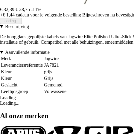
€ 32,39
€ 28,75
-11%
+€ 1,44
cadeau voor je volgende bestelling
Bijgeschreven na bevestigin
Loading...
Beschrijving
De hoogglans gepolijste kabels van Jagwire Elite Polished Ultra-Slick S
installatie of gebruik. Compatibel met alle behuizingen, smeermiddele
Aanvullende informatie
Merk
Jagwire
Leveranciersreferentie
JA7821
Kleur
grijs
Kleur
Grijs
Geslacht
Gemengd
Leeftijdsgroep
Volwassene
Loading...
Loading...
Al onze merken