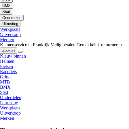
BMX
Stad
Onderdelen
Uitrusting
Werkplaats
Uitverkoop
Merken
Klantenservice in Frankrijk
Veilig betalen
Gemakkelijk retourneren
Zoeken
Nieuw binnen
Helmen
Fietsen
Racefiets
Grind
MTB
BMX
Stad
Onderdelen
Uitrusting
Werkplaats
Uitverkoop
Merken