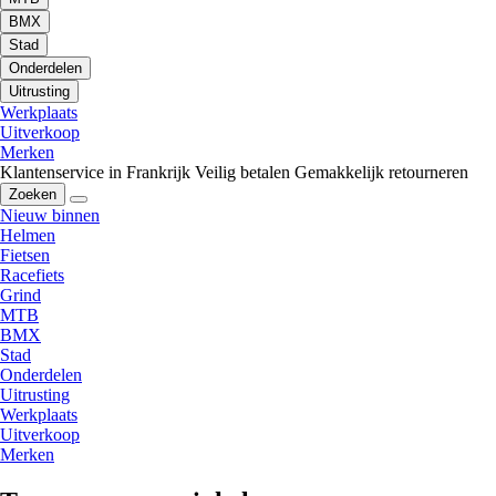
BMX
Stad
Onderdelen
Uitrusting
Werkplaats
Uitverkoop
Merken
Klantenservice in Frankrijk
Veilig betalen
Gemakkelijk retourneren
Zoeken
Nieuw binnen
Helmen
Fietsen
Racefiets
Grind
MTB
BMX
Stad
Onderdelen
Uitrusting
Werkplaats
Uitverkoop
Merken