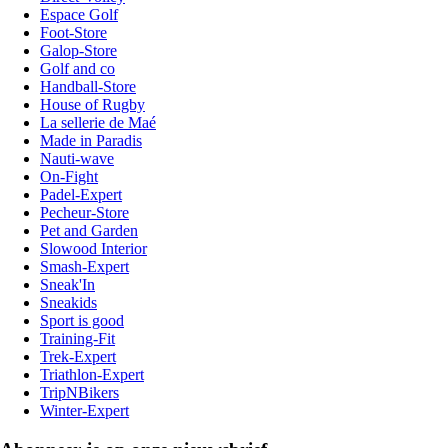
Espace Golf
Foot-Store
Galop-Store
Golf and co
Handball-Store
House of Rugby
La sellerie de Maé
Made in Paradis
Nauti-wave
On-Fight
Padel-Expert
Pecheur-Store
Pet and Garden
Slowood Interior
Smash-Expert
Sneak'In
Sneakids
Sport is good
Training-Fit
Trek-Expert
Triathlon-Expert
TripNBikers
Winter-Expert