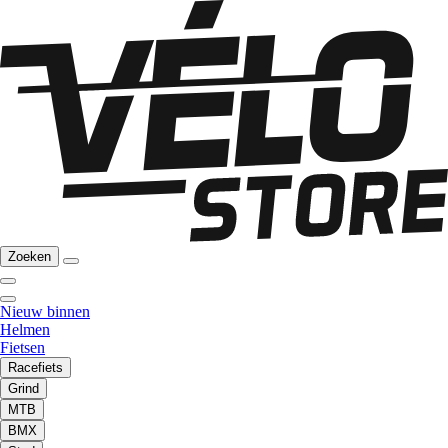
Zoeken
Nieuw binnen
Helmen
Fietsen
Racefiets
Grind
MTB
BMX