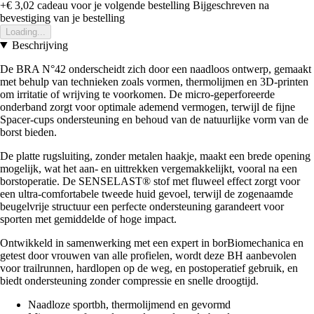
+€ 3,02
cadeau voor je volgende bestelling
Bijgeschreven na
bevestiging van je bestelling
Loading...
Beschrijving
De BRA N°42 onderscheidt zich door een naadloos ontwerp, gemaakt
met behulp van technieken zoals vormen, thermolijmen en 3D-printen
om irritatie of wrijving te voorkomen. De micro-geperforeerde
onderband zorgt voor optimale ademend vermogen, terwijl de fijne
Spacer-cups ondersteuning en behoud van de natuurlijke vorm van de
borst bieden.
De platte rugsluiting, zonder metalen haakje, maakt een brede opening
mogelijk, wat het aan- en uittrekken vergemakkelijkt, vooral na een
borstoperatie. De SENSELAST® stof met fluweel effect zorgt voor
een ultra-comfortabele tweede huid gevoel, terwijl de zogenaamde
beugelvrije structuur een perfecte ondersteuning garandeert voor
sporten met gemiddelde of hoge impact.
Ontwikkeld in samenwerking met een expert in borBiomechanica en
getest door vrouwen van alle profielen, wordt deze BH aanbevolen
voor trailrunnen, hardlopen op de weg, en postoperatief gebruik, en
biedt ondersteuning zonder compressie en snelle droogtijd.
Naadloze sportbh, thermolijmend en gevormd