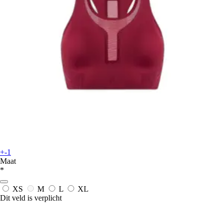
+-1
Maat
*
XS
M
L
XL
Dit veld is verplicht