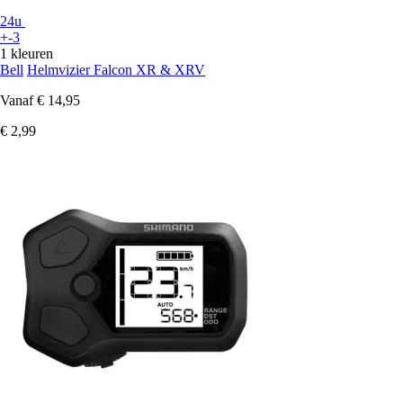
24u
+-3
1 kleuren
Bell
Helmvizier Falcon XR & XRV
Vanaf
€ 14,95
€ 2,99