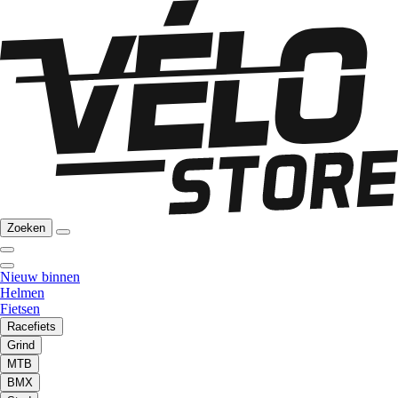
Zoeken
Nieuw binnen
Helmen
Fietsen
Racefiets
Grind
MTB
BMX