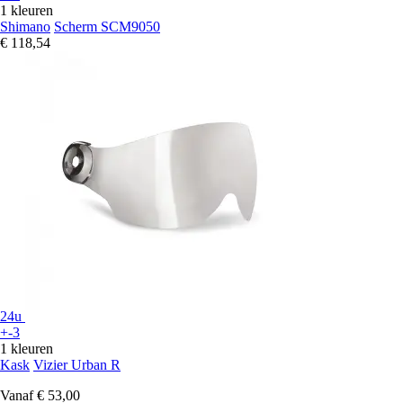
1 kleuren
Shimano
Scherm SCM9050
€ 118,54
24u
+-3
1 kleuren
Kask
Vizier Urban R
Vanaf
€ 53,00