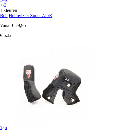
+-3
1 kleuren
Bell
Helmvizier Super Air/R
Vanaf
€ 29,95
€ 5,32
24u