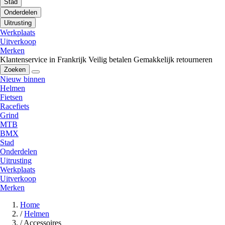
Stad
Onderdelen
Uitrusting
Werkplaats
Uitverkoop
Merken
Klantenservice in Frankrijk
Veilig betalen
Gemakkelijk retourneren
Zoeken
Nieuw binnen
Helmen
Fietsen
Racefiets
Grind
MTB
BMX
Stad
Onderdelen
Uitrusting
Werkplaats
Uitverkoop
Merken
Home
/
Helmen
/
Accessoires