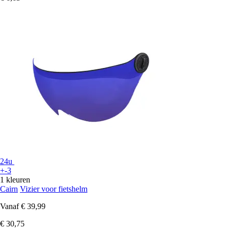
24u
+-3
1 kleuren
Cairn
Vizier voor fietshelm
Vanaf
€ 39,99
€ 30,75