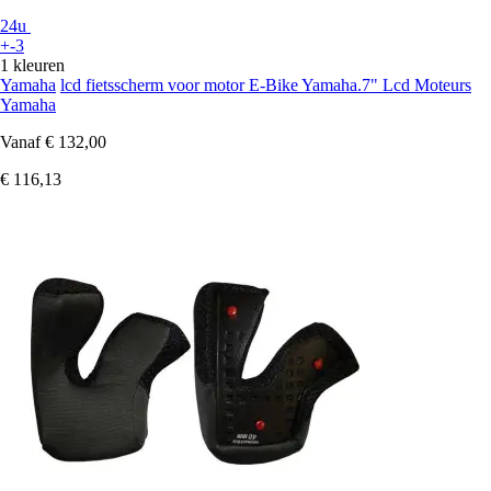
24u
+-3
1 kleuren
Yamaha
lcd fietsscherm voor motor E-Bike Yamaha.7" Lcd Moteurs
Yamaha
Vanaf
€ 132,00
€ 116,13