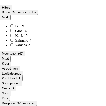
Filters
Binnen 24 uur verzonden
Merk
Bell
9
Giro
16
Kask
15
Shimano
4
Yamaha
2
Meer tonen
(42)
Maat
Kleur
Assortiment
Leeftijdsgroep
Karakteristiek
Soort product
Geslacht
Sport
Prijs
Bekijk de 392 producten