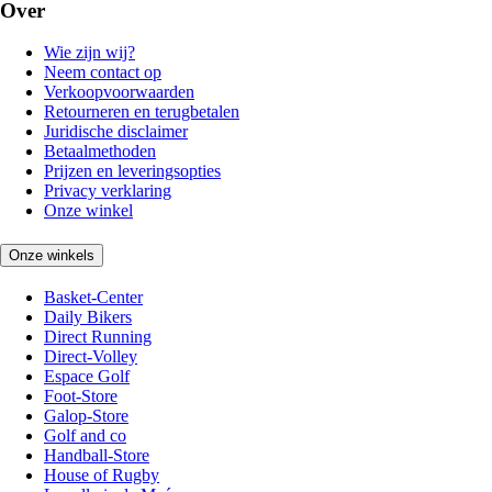
Over
Wie zijn wij?
Neem contact op
Verkoopvoorwaarden
Retourneren en terugbetalen
Juridische disclaimer
Betaalmethoden
Prijzen en leveringsopties
Privacy verklaring
Onze winkel
Onze winkels
Basket-Center
Daily Bikers
Direct Running
Direct-Volley
Espace Golf
Foot-Store
Galop-Store
Golf and co
Handball-Store
House of Rugby