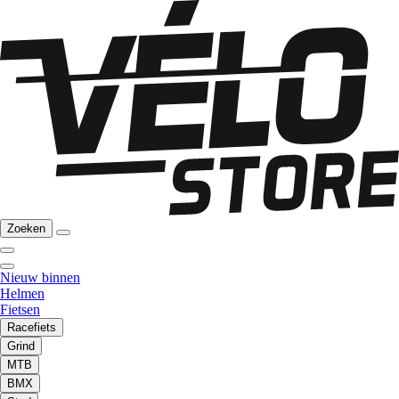
Zoeken
Nieuw binnen
Helmen
Fietsen
Racefiets
Grind
MTB
BMX