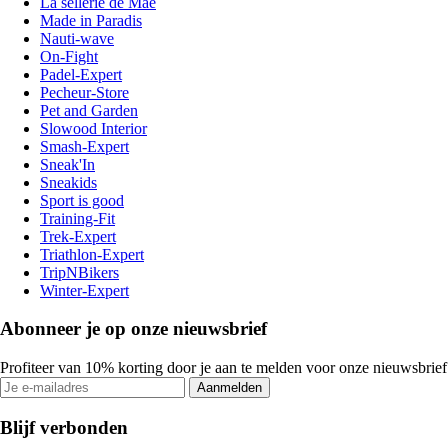
La sellerie de Maé
Made in Paradis
Nauti-wave
On-Fight
Padel-Expert
Pecheur-Store
Pet and Garden
Slowood Interior
Smash-Expert
Sneak'In
Sneakids
Sport is good
Training-Fit
Trek-Expert
Triathlon-Expert
TripNBikers
Winter-Expert
Abonneer je op onze nieuwsbrief
Profiteer van 10% korting door je aan te melden voor onze nieuwsbrief
Aanmelden
Blijf verbonden