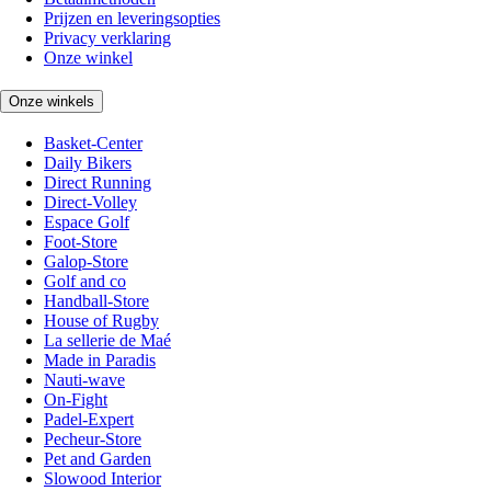
Prijzen en leveringsopties
Privacy verklaring
Onze winkel
Onze winkels
Basket-Center
Daily Bikers
Direct Running
Direct-Volley
Espace Golf
Foot-Store
Galop-Store
Golf and co
Handball-Store
House of Rugby
La sellerie de Maé
Made in Paradis
Nauti-wave
On-Fight
Padel-Expert
Pecheur-Store
Pet and Garden
Slowood Interior