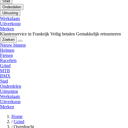
Stad
Onderdelen
Uitrusting
Werkplaats
Uitverkoop
Merken
Klantenservice in Frankrijk
Veilig betalen
Gemakkelijk retourneren
Zoeken
Nieuw binnen
Helmen
Fietsen
Racefiets
Grind
MTB
BMX
Stad
Onderdelen
Uitrusting
Werkplaats
Uitverkoop
Merken
Home
/
Grind
/
Overdracht