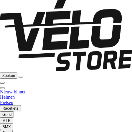
Zoeken
Nieuw binnen
Helmen
Fietsen
Racefiets
Grind
MTB
BMX