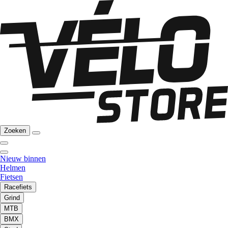
Zoeken
Nieuw binnen
Helmen
Fietsen
Racefiets
Grind
MTB
BMX