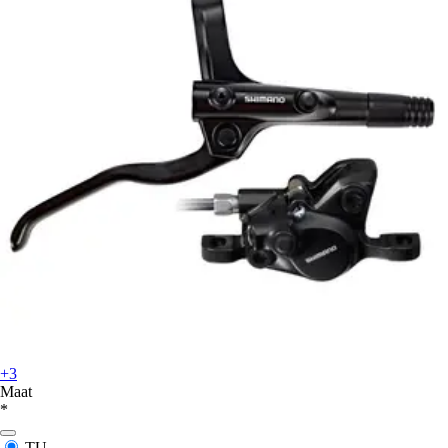
+3
Maat
*
TU