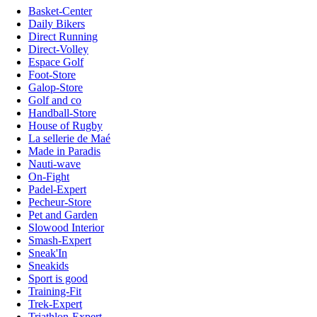
Basket-Center
Daily Bikers
Direct Running
Direct-Volley
Espace Golf
Foot-Store
Galop-Store
Golf and co
Handball-Store
House of Rugby
La sellerie de Maé
Made in Paradis
Nauti-wave
On-Fight
Padel-Expert
Pecheur-Store
Pet and Garden
Slowood Interior
Smash-Expert
Sneak'In
Sneakids
Sport is good
Training-Fit
Trek-Expert
Triathlon-Expert