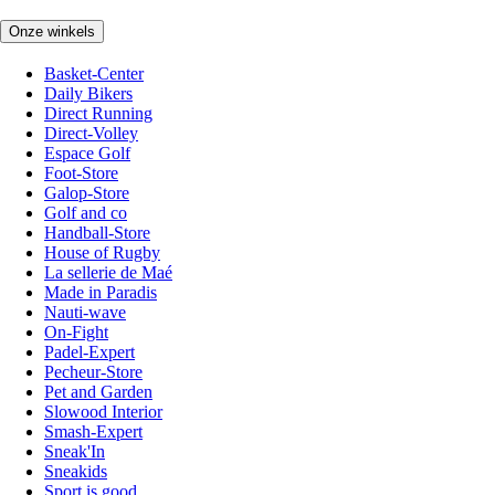
Onze winkels
Basket-Center
Daily Bikers
Direct Running
Direct-Volley
Espace Golf
Foot-Store
Galop-Store
Golf and co
Handball-Store
House of Rugby
La sellerie de Maé
Made in Paradis
Nauti-wave
On-Fight
Padel-Expert
Pecheur-Store
Pet and Garden
Slowood Interior
Smash-Expert
Sneak'In
Sneakids
Sport is good