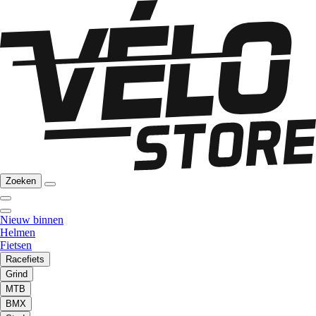
Zoeken
Nieuw binnen
Helmen
Fietsen
Racefiets
Grind
MTB
BMX