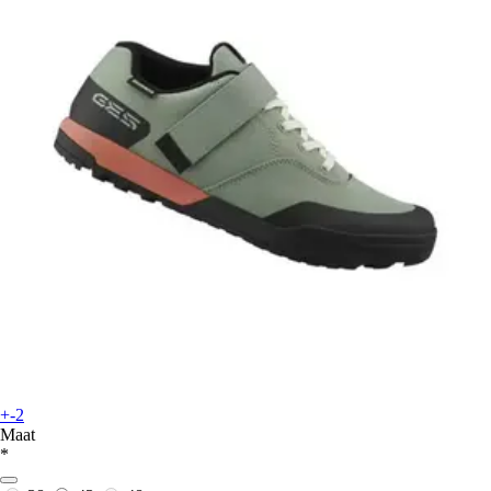
+-2
Maat
*