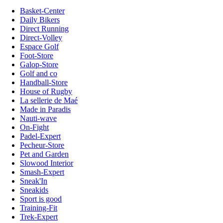
Basket-Center
Daily Bikers
Direct Running
Direct-Volley
Espace Golf
Foot-Store
Galop-Store
Golf and co
Handball-Store
House of Rugby
La sellerie de Maé
Made in Paradis
Nauti-wave
On-Fight
Padel-Expert
Pecheur-Store
Pet and Garden
Slowood Interior
Smash-Expert
Sneak'In
Sneakids
Sport is good
Training-Fit
Trek-Expert