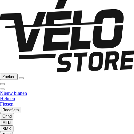
Zoeken
Nieuw binnen
Helmen
Fietsen
Racefiets
Grind
MTB
BMX