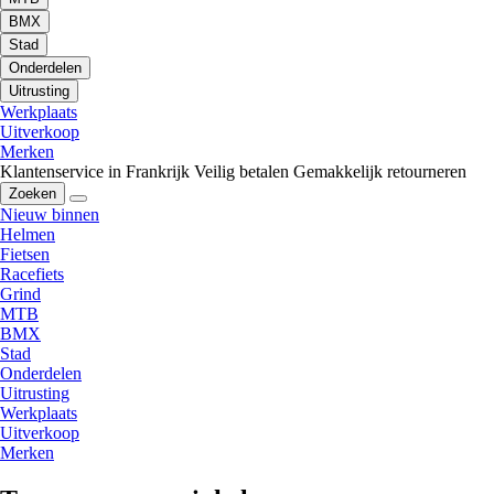
BMX
Stad
Onderdelen
Uitrusting
Werkplaats
Uitverkoop
Merken
Klantenservice in Frankrijk
Veilig betalen
Gemakkelijk retourneren
Zoeken
Nieuw binnen
Helmen
Fietsen
Racefiets
Grind
MTB
BMX
Stad
Onderdelen
Uitrusting
Werkplaats
Uitverkoop
Merken