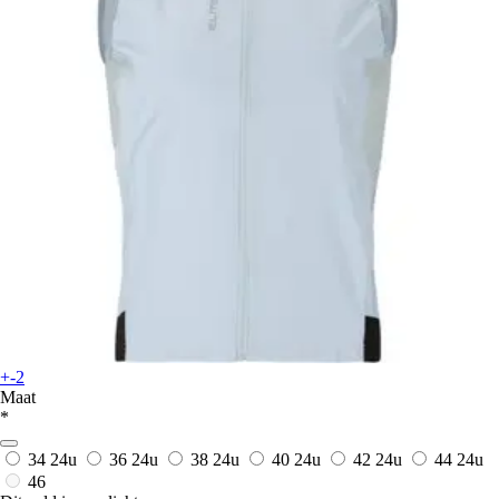
+-2
Maat
*
34
24u
36
24u
38
24u
40
24u
42
24u
44
24u
46