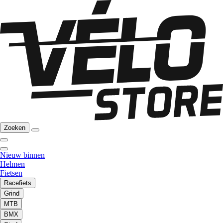
Zoeken
Nieuw binnen
Helmen
Fietsen
Racefiets
Grind
MTB
BMX