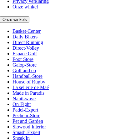
Privacy verklaring
Onze winkel
Onze winkels
Basket-Center
Daily Bikers
Direct Running
Direct-Volley
Espace Golf
Foot-Store
Galop-Store
Golf and co
Handball-Store
House of Rugby
La sellerie de Maé
Made in Paradis
Nauti-wave
On-Fight
Padel-Expert
Pecheur-Store
Pet and Garden
Slowood Interior
Smash-Expert
Sneak'In