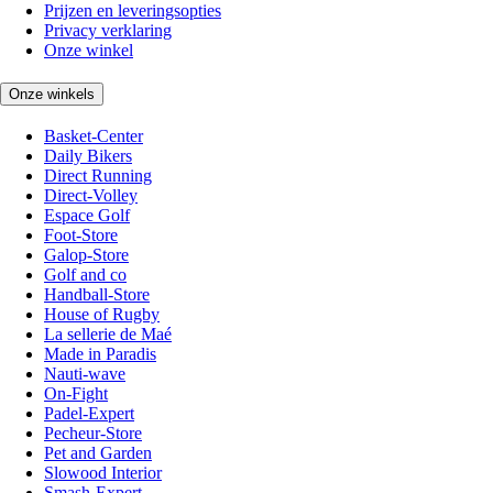
Prijzen en leveringsopties
Privacy verklaring
Onze winkel
Onze winkels
Basket-Center
Daily Bikers
Direct Running
Direct-Volley
Espace Golf
Foot-Store
Galop-Store
Golf and co
Handball-Store
House of Rugby
La sellerie de Maé
Made in Paradis
Nauti-wave
On-Fight
Padel-Expert
Pecheur-Store
Pet and Garden
Slowood Interior
Smash-Expert