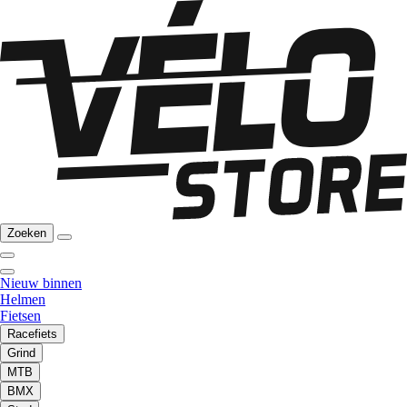
Zoeken
Nieuw binnen
Helmen
Fietsen
Racefiets
Grind
MTB
BMX