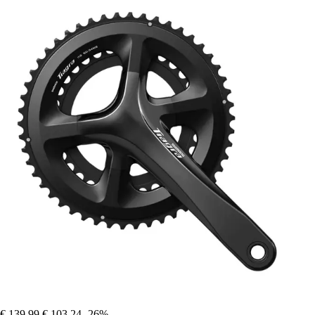
€ 139,99
€ 103,24
-26%