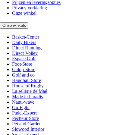
Prijzen en leveringsopties
Privacy verklaring
Onze winkel
Onze winkels
Basket-Center
Daily Bikers
Direct Running
Direct-Volley
Espace Golf
Foot-Store
Galop-Store
Golf and co
Handball-Store
House of Rugby
La sellerie de Maé
Made in Paradis
Nauti-wave
On-Fight
Padel-Expert
Pecheur-Store
Pet and Garden
Slowood Interior
Smash-Expert