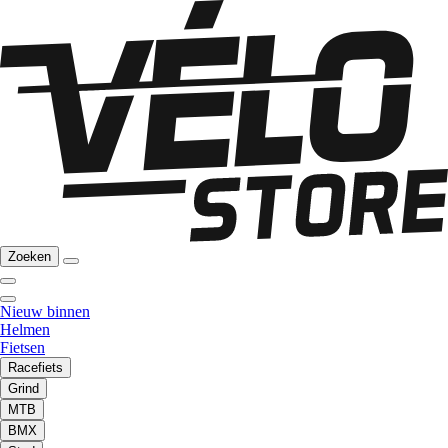
Zoeken
Nieuw binnen
Helmen
Fietsen
Racefiets
Grind
MTB
BMX