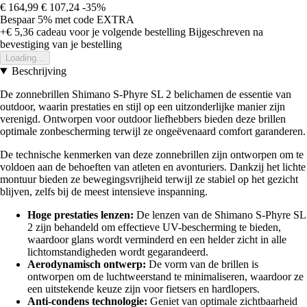
€ 164,99
€ 107,24
-35%
Bespaar 5%
met code
EXTRA
+€ 5,36
cadeau voor je volgende bestelling
Bijgeschreven na
bevestiging van je bestelling
Loading...
Beschrijving
De zonnebrillen Shimano S-Phyre SL 2 belichamen de essentie van
outdoor, waarin prestaties en stijl op een uitzonderlijke manier zijn
verenigd. Ontworpen voor outdoor liefhebbers bieden deze brillen
optimale zonbescherming terwijl ze ongeëvenaard comfort garanderen.
De technische kenmerken van deze zonnebrillen zijn ontworpen om te
voldoen aan de behoeften van atleten en avonturiers. Dankzij het lichte
montuur bieden ze bewegingsvrijheid terwijl ze stabiel op het gezicht
blijven, zelfs bij de meest intensieve inspanning.
Hoge prestaties lenzen:
De lenzen van de Shimano S-Phyre SL
2 zijn behandeld om effectieve UV-bescherming te bieden,
waardoor glans wordt verminderd en een helder zicht in alle
lichtomstandigheden wordt gegarandeerd.
Aerodynamisch ontwerp:
De vorm van de brillen is
ontworpen om de luchtweerstand te minimaliseren, waardoor ze
een uitstekende keuze zijn voor fietsers en hardlopers.
Anti-condens technologie:
Geniet van optimale zichtbaarheid