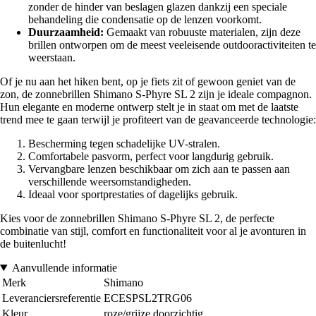
zonder de hinder van beslagen glazen dankzij een speciale
behandeling die condensatie op de lenzen voorkomt.
Duurzaamheid:
Gemaakt van robuuste materialen, zijn deze
brillen ontworpen om de meest veeleisende outdooractiviteiten te
weerstaan.
Of je nu aan het hiken bent, op je fiets zit of gewoon geniet van de
zon, de zonnebrillen Shimano S-Phyre SL 2 zijn je ideale compagnon.
Hun elegante en moderne ontwerp stelt je in staat om met de laatste
trend mee te gaan terwijl je profiteert van de geavanceerde technologie:
Bescherming tegen schadelijke UV-stralen.
Comfortabele pasvorm, perfect voor langdurig gebruik.
Vervangbare lenzen beschikbaar om zich aan te passen aan
verschillende weersomstandigheden.
Ideaal voor sportprestaties of dagelijks gebruik.
Kies voor de zonnebrillen Shimano S-Phyre SL 2, de perfecte
combinatie van stijl, comfort en functionaliteit voor al je avonturen in
de buitenlucht!
Aanvullende informatie
Merk
Shimano
Leveranciersreferentie
ECESPSL2TRG06
Kleur
roze/grijze doorzichtig