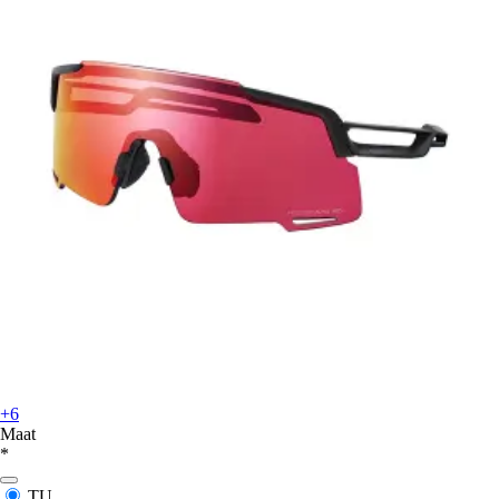
+6
Maat
*
TU