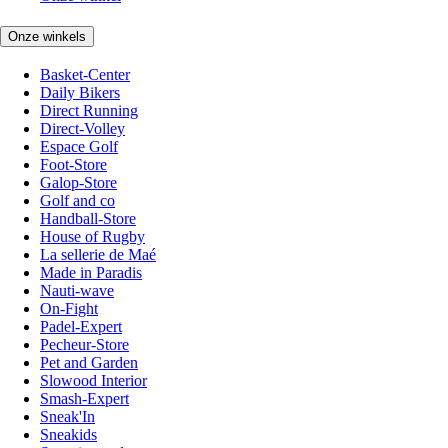
Onze winkels
Basket-Center
Daily Bikers
Direct Running
Direct-Volley
Espace Golf
Foot-Store
Galop-Store
Golf and co
Handball-Store
House of Rugby
La sellerie de Maé
Made in Paradis
Nauti-wave
On-Fight
Padel-Expert
Pecheur-Store
Pet and Garden
Slowood Interior
Smash-Expert
Sneak'In
Sneakids