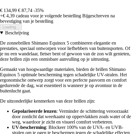
€ 134,99
€ 87,74
-35%
+€ 4,39
cadeau voor je volgende bestelling
Bijgeschreven na
bevestiging van je bestelling
Loading...
Beschrijving
De zonnebrillen Shimano Equinox 5 combineren elegantie en
prestaties, speciaal ontworpen voor liefhebbers van buitensporten. Of
je nu een wandelaar, fietser bent of gewoon van de zon wilt genieten,
deze brillen zijn een onmisbare aanvulling op je uitrusting.
Gemaakt van hoogwaardige materialen, bieden de brillen Shimano
Equinox 5 optimale bescherming tegen schadelijke UV-stralen. Het
ergonomische ontwerp zorgt voor een perfecte pasvorm en comfort
gedurende de dag, wat essentieel is wanneer je op avontuur in de
buitenlucht gaat.
De uitzonderlijke kenmerken van deze brillen zijn:
Gepolariseerde lenzen
: Verminder de schittering veroorzaakt
door zonlicht dat weerkaatst op oppervlakken zoals water of de
weg, waardoor je zicht en visueel comfort verbeteren.
UV-bescherming
: Blockeer 100% van de UVA- en UVB-
stralen om je ogen te beschermen tegen de schadelijke effecten