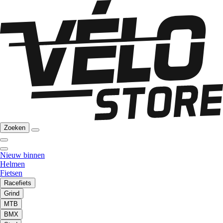
Zoeken
Nieuw binnen
Helmen
Fietsen
Racefiets
Grind
MTB
BMX