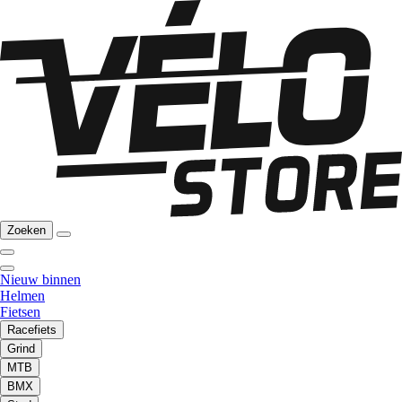
Zoeken
Nieuw binnen
Helmen
Fietsen
Racefiets
Grind
MTB
BMX