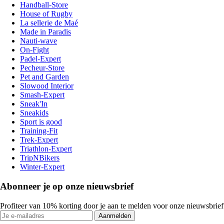
Handball-Store
House of Rugby
La sellerie de Maé
Made in Paradis
Nauti-wave
On-Fight
Padel-Expert
Pecheur-Store
Pet and Garden
Slowood Interior
Smash-Expert
Sneak'In
Sneakids
Sport is good
Training-Fit
Trek-Expert
Triathlon-Expert
TripNBikers
Winter-Expert
Abonneer je op onze nieuwsbrief
Profiteer van 10% korting door je aan te melden voor onze nieuwsbrief
Aanmelden