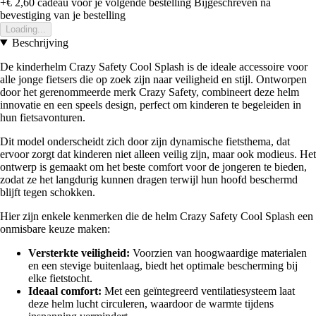
+€ 2,60
cadeau voor je volgende bestelling
Bijgeschreven na
bevestiging van je bestelling
Loading...
Beschrijving
De kinderhelm Crazy Safety Cool Splash is de ideale accessoire voor
alle jonge fietsers die op zoek zijn naar veiligheid en stijl. Ontworpen
door het gerenommeerde merk Crazy Safety, combineert deze helm
innovatie en een speels design, perfect om kinderen te begeleiden in
hun fietsavonturen.
Dit model onderscheidt zich door zijn dynamische fietsthema, dat
ervoor zorgt dat kinderen niet alleen veilig zijn, maar ook modieus. Het
ontwerp is gemaakt om het beste comfort voor de jongeren te bieden,
zodat ze het langdurig kunnen dragen terwijl hun hoofd beschermd
blijft tegen schokken.
Hier zijn enkele kenmerken die de helm Crazy Safety Cool Splash een
onmisbare keuze maken:
Versterkte veiligheid:
Voorzien van hoogwaardige materialen
en een stevige buitenlaag, biedt het optimale bescherming bij
elke fietstocht.
Ideaal comfort:
Met een geïntegreerd ventilatiesysteem laat
deze helm lucht circuleren, waardoor de warmte tijdens