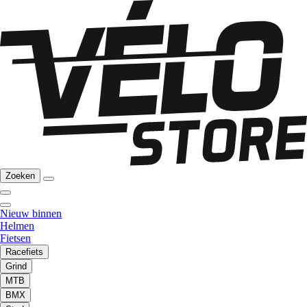
Zoeken
Nieuw binnen
Helmen
Fietsen
Racefiets
Grind
MTB
BMX