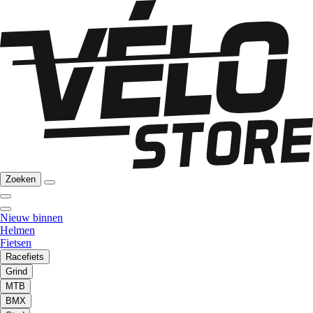
Zoeken
Nieuw binnen
Helmen
Fietsen
Racefiets
Grind
MTB
BMX