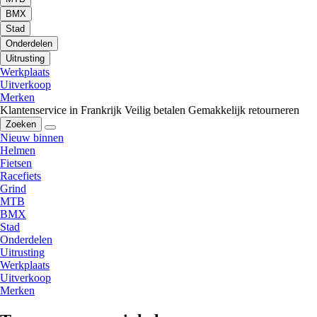
BMX
Stad
Onderdelen
Uitrusting
Werkplaats
Uitverkoop
Merken
Klantenservice in Frankrijk
Veilig betalen
Gemakkelijk retourneren
Zoeken
Nieuw binnen
Helmen
Fietsen
Racefiets
Grind
MTB
BMX
Stad
Onderdelen
Uitrusting
Werkplaats
Uitverkoop
Merken