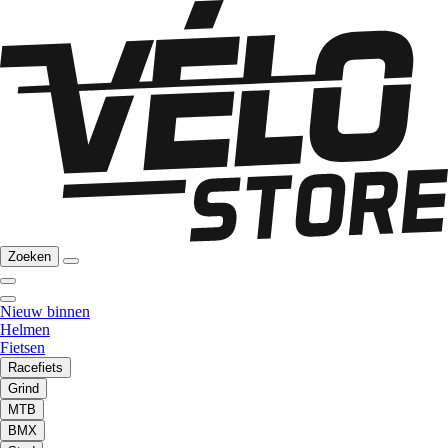
Zoeken
Nieuw binnen
Helmen
Fietsen
Racefiets
Grind
MTB
BMX