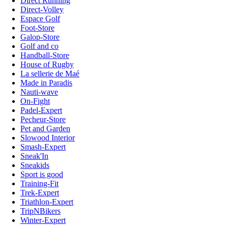
Direct Running
Direct-Volley
Espace Golf
Foot-Store
Galop-Store
Golf and co
Handball-Store
House of Rugby
La sellerie de Maé
Made in Paradis
Nauti-wave
On-Fight
Padel-Expert
Pecheur-Store
Pet and Garden
Slowood Interior
Smash-Expert
Sneak'In
Sneakids
Sport is good
Training-Fit
Trek-Expert
Triathlon-Expert
TripNBikers
Winter-Expert