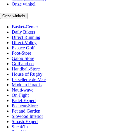
Onze winkel
Onze winkels
Basket-Center
Daily Bikers
Direct Running
Direct-Volley
Espace Golf
Foot-Store
Galop-Store
Golf and co
Handball-Store
House of Rugby
La sellerie de Maé
Made in Paradis
Nauti-wave
On-Fight
Padel-Expert
Pecheur-Store
Pet and Garden
Slowood Interior
Smash-Expert
Sneak'In