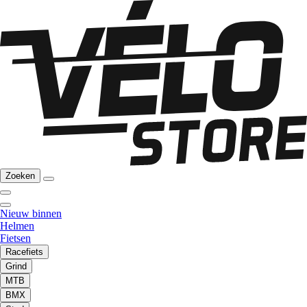
Zoeken
Nieuw binnen
Helmen
Fietsen
Racefiets
Grind
MTB
BMX