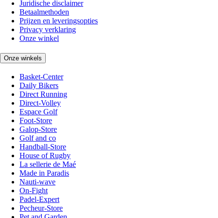
Juridische disclaimer
Betaalmethoden
Prijzen en leveringsopties
Privacy verklaring
Onze winkel
Onze winkels
Basket-Center
Daily Bikers
Direct Running
Direct-Volley
Espace Golf
Foot-Store
Galop-Store
Golf and co
Handball-Store
House of Rugby
La sellerie de Maé
Made in Paradis
Nauti-wave
On-Fight
Padel-Expert
Pecheur-Store
Pet and Garden