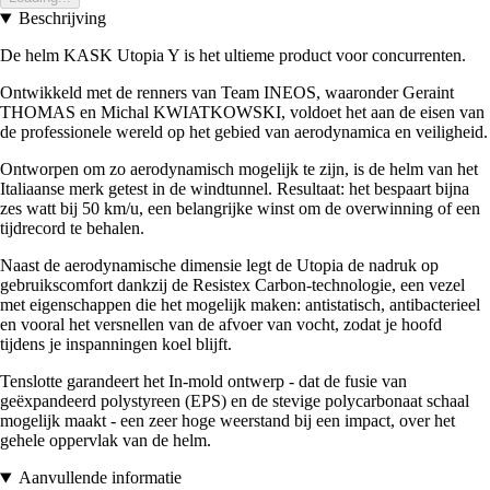
Beschrijving
De helm KASK Utopia Y is het ultieme product voor concurrenten.
Ontwikkeld met de renners van Team INEOS, waaronder Geraint
THOMAS en Michal KWIATKOWSKI, voldoet het aan de eisen van
de professionele wereld op het gebied van aerodynamica en veiligheid.
Ontworpen om zo aerodynamisch mogelijk te zijn, is de helm van het
Italiaanse merk getest in de windtunnel. Resultaat: het bespaart bijna
zes watt bij 50 km/u, een belangrijke winst om de overwinning of een
tijdrecord te behalen.
Naast de aerodynamische dimensie legt de Utopia de nadruk op
gebruikscomfort dankzij de Resistex Carbon-technologie, een vezel
met eigenschappen die het mogelijk maken: antistatisch, antibacterieel
en vooral het versnellen van de afvoer van vocht, zodat je hoofd
tijdens je inspanningen koel blijft.
Tenslotte garandeert het In-mold ontwerp - dat de fusie van
geëxpandeerd polystyreen (EPS) en de stevige polycarbonaat schaal
mogelijk maakt - een zeer hoge weerstand bij een impact, over het
gehele oppervlak van de helm.
Aanvullende informatie