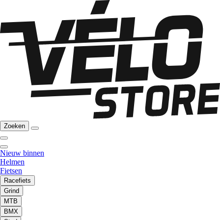
Zoeken
Nieuw binnen
Helmen
Fietsen
Racefiets
Grind
MTB
BMX