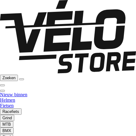
Zoeken
Nieuw binnen
Helmen
Fietsen
Racefiets
Grind
MTB
BMX