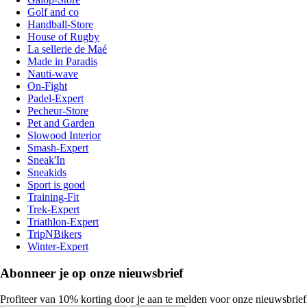
Golf and co
Handball-Store
House of Rugby
La sellerie de Maé
Made in Paradis
Nauti-wave
On-Fight
Padel-Expert
Pecheur-Store
Pet and Garden
Slowood Interior
Smash-Expert
Sneak'In
Sneakids
Sport is good
Training-Fit
Trek-Expert
Triathlon-Expert
TripNBikers
Winter-Expert
Abonneer je op onze nieuwsbrief
Profiteer van 10% korting door je aan te melden voor onze nieuwsbrief