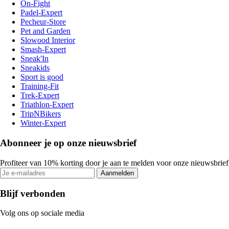
On-Fight
Padel-Expert
Pecheur-Store
Pet and Garden
Slowood Interior
Smash-Expert
Sneak'In
Sneakids
Sport is good
Training-Fit
Trek-Expert
Triathlon-Expert
TripNBikers
Winter-Expert
Abonneer je op onze nieuwsbrief
Profiteer van 10% korting door je aan te melden voor onze nieuwsbrief
Aanmelden
Blijf verbonden
Volg ons op sociale media