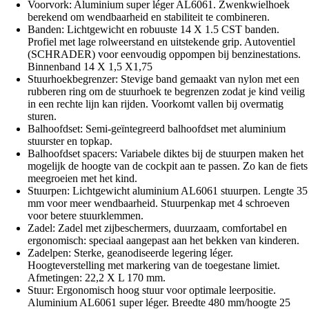
Voorvork: Aluminium super léger AL6061. Zwenkwielhoek
berekend om wendbaarheid en stabiliteit te combineren.
Banden: Lichtgewicht en robuuste 14 X 1.5 CST banden.
Profiel met lage rolweerstand en uitstekende grip. Autoventiel
(SCHRADER) voor eenvoudig oppompen bij benzinestations.
Binnenband 14 X 1,5 X1,75
Stuurhoekbegrenzer: Stevige band gemaakt van nylon met een
rubberen ring om de stuurhoek te begrenzen zodat je kind veilig
in een rechte lijn kan rijden. Voorkomt vallen bij overmatig
sturen.
Balhoofdset: Semi-geïntegreerd balhoofdset met aluminium
stuurster en topkap.
Balhoofdset spacers: Variabele diktes bij de stuurpen maken het
mogelijk de hoogte van de cockpit aan te passen. Zo kan de fiets
meegroeien met het kind.
Stuurpen: Lichtgewicht aluminium AL6061 stuurpen. Lengte 35
mm voor meer wendbaarheid. Stuurpenkap met 4 schroeven
voor betere stuurklemmen.
Zadel: Zadel met zijbeschermers, duurzaam, comfortabel en
ergonomisch: speciaal aangepast aan het bekken van kinderen.
Zadelpen: Sterke, geanodiseerde legering léger.
Hoogteverstelling met markering van de toegestane limiet.
Afmetingen: 22,2 X L 170 mm.
Stuur: Ergonomisch hoog stuur voor optimale leerpositie.
Aluminium AL6061 super léger. Breedte 480 mm/hoogte 25