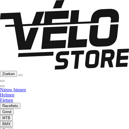
Zoeken
Nieuw binnen
Helmen
Fietsen
Racefiets
Grind
MTB
BMX