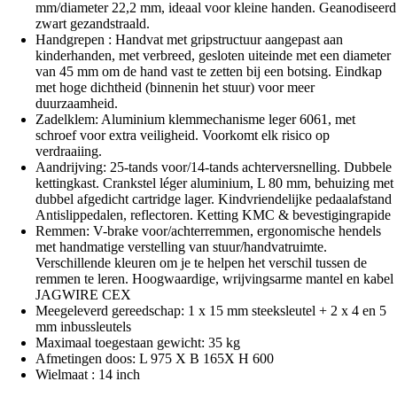
mm/diameter 22,2 mm, ideaal voor kleine handen. Geanodiseerd
zwart gezandstraald.
Handgrepen : Handvat met gripstructuur aangepast aan
kinderhanden, met verbreed, gesloten uiteinde met een diameter
van 45 mm om de hand vast te zetten bij een botsing. Eindkap
met hoge dichtheid (binnenin het stuur) voor meer
duurzaamheid.
Zadelklem: Aluminium klemmechanisme leger 6061, met
schroef voor extra veiligheid. Voorkomt elk risico op
verdraaiing.
Aandrijving: 25-tands voor/14-tands achterversnelling. Dubbele
kettingkast. Crankstel léger aluminium, L 80 mm, behuizing met
dubbel afgedicht cartridge lager. Kindvriendelijke pedaalafstand
Antislippedalen, reflectoren. Ketting KMC & bevestigingrapide
Remmen: V-brake voor/achterremmen, ergonomische hendels
met handmatige verstelling van stuur/handvatruimte.
Verschillende kleuren om je te helpen het verschil tussen de
remmen te leren. Hoogwaardige, wrijvingsarme mantel en kabel
JAGWIRE CEX
Meegeleverd gereedschap: 1 x 15 mm steeksleutel + 2 x 4 en 5
mm inbussleutels
Maximaal toegestaan gewicht: 35 kg
Afmetingen doos: L 975 X B 165X H 600
Wielmaat : 14 inch