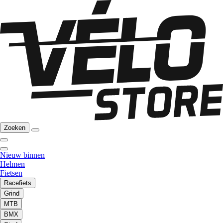
Zoeken
Nieuw binnen
Helmen
Fietsen
Racefiets
Grind
MTB
BMX