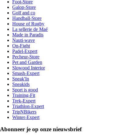
Foot-Store
Galop-Store
Golf and co
Handball-Store
House of Rugby
La sellerie de Maé
Made in Paradis
Nauti-wave
On-Fight
Padel-Expert
Pecheur-Store
Pet and Garden
Slowood Interior
Smash-Expert
Sneak'In
Sneakids
Sport is good
Training-Fit
Trek-Expert
Triathlon-Expert
TripNBikers
Winter-Expert
Abonneer je op onze nieuwsbrief