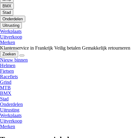
BMX
Stad
Onderdelen
Uitrusting
Werkplaats
Uitverkoop
Merken
Klantenservice in Frankrijk
Veilig betalen
Gemakkelijk retourneren
Zoeken
Nieuw binnen
Helmen
Fietsen
Racefiets
Grind
MTB
BMX
Stad
Onderdelen
Uitrusting
Werkplaats
Uitverkoop
Merken