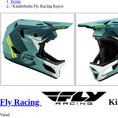
Home
/
Kinderhelm Fly Racing Rayce
Fly Racing
Ki
Vanaf