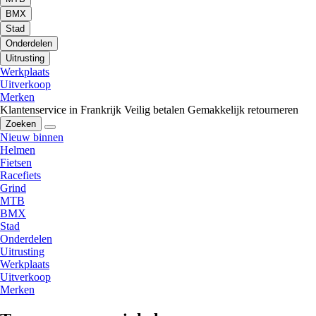
BMX
Stad
Onderdelen
Uitrusting
Werkplaats
Uitverkoop
Merken
Klantenservice in Frankrijk
Veilig betalen
Gemakkelijk retourneren
Zoeken
Nieuw binnen
Helmen
Fietsen
Racefiets
Grind
MTB
BMX
Stad
Onderdelen
Uitrusting
Werkplaats
Uitverkoop
Merken