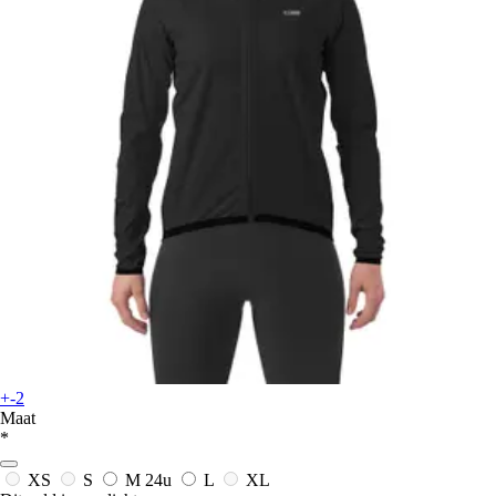
+-2
Maat
*
XS
S
M
24u
L
XL