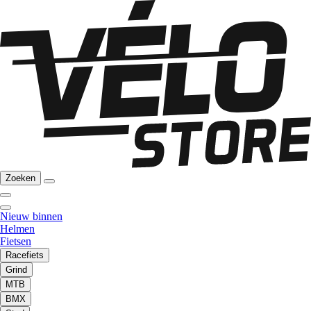
Zoeken
Nieuw binnen
Helmen
Fietsen
Racefiets
Grind
MTB
BMX