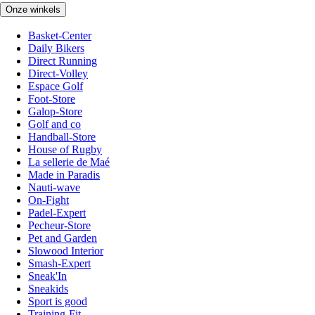
Onze winkels
Basket-Center
Daily Bikers
Direct Running
Direct-Volley
Espace Golf
Foot-Store
Galop-Store
Golf and co
Handball-Store
House of Rugby
La sellerie de Maé
Made in Paradis
Nauti-wave
On-Fight
Padel-Expert
Pecheur-Store
Pet and Garden
Slowood Interior
Smash-Expert
Sneak'In
Sneakids
Sport is good
Training-Fit