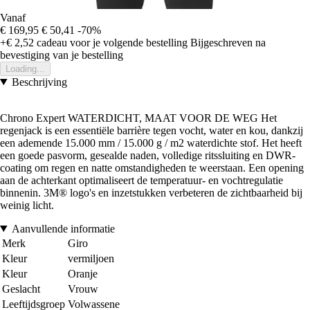
Vanaf
€ 169,95
€ 50,41
-70%
+€ 2,52
cadeau voor je volgende bestelling
Bijgeschreven na
bevestiging van je bestelling
Loading...
Beschrijving
Chrono Expert WATERDICHT, MAAT VOOR DE WEG Het
regenjack is een essentiële barrière tegen vocht, water en kou, dankzij
een ademende 15.000 mm / 15.000 g / m2 waterdichte stof. Het heeft
een goede pasvorm, gesealde naden, volledige ritssluiting en DWR-
coating om regen en natte omstandigheden te weerstaan. Een opening
aan de achterkant optimaliseert de temperatuur- en vochtregulatie
binnenin. 3M® logo's en inzetstukken verbeteren de zichtbaarheid bij
weinig licht.
Aanvullende informatie
Merk
Giro
Kleur
vermiljoen
Kleur
Oranje
Geslacht
Vrouw
Leeftijdsgroep
Volwassene