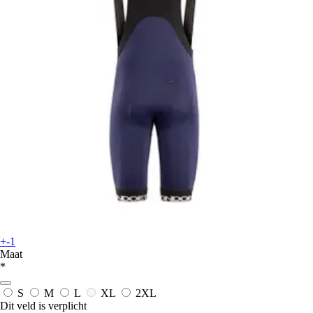
+-1
Maat
*
S
M
L
XL
2XL
Dit veld is verplicht