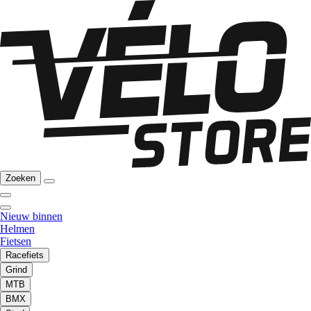
Zoeken
Nieuw binnen
Helmen
Fietsen
Racefiets
Grind
MTB
BMX