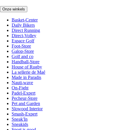
Onze winkels
Basket-Center
Daily Bikers
Direct Running
Direct-Volley
Espace Golf
Foot-Store
Galop-Store
Golf and co
Handball-Store
House of Rugby
La sellerie de Maé
Made in Paradis
Nauti-wave
On-Fight
Padel-Expert
Pecheur-Store
Pet and Garden
Slowood Interior
Smash-Expert
Sneak'In
Sneakids
Sport is good