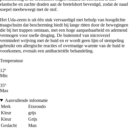
elastische en zachte draden aan de bretelshort bevestigd, zodat de naad
soepel meebeweegt met de stof.
Het Uda-zeem is uit één stuk vervaardigd met behulp van hoogdichte
traagschuim dat bescherming biedt bij lange ritten door de bewegingen
die bij het trappen ontstaan, met een hoge aanpasbaarheid en ademend
vermogen voor snelle droging. De buitenstof van microvezel
vermindert wrijving met de huid en er wordt geen lijm of stempeling
gebruikt om allergische reacties of overmatige warmte van de huid te
voorkomen, evenals een antibacteriële behandeling.
Temperatuur
12º
Min
35º
Max
Aanvullende informatie
Merk
Etxeondo
Kleur
grijs
Kleur
Grijs
Geslacht
Man