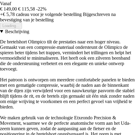
Vanaf
€ 149,00
€ 115,58
-22%
+€ 5,78
cadeau voor je volgende bestelling
Bijgeschreven na
bevestiging van je bestelling
Loading...
Beschrijving
De bretelshort Olimpico tilt de prestaties naar een hoger niveau.
Gemaakt van een compressie-materiaal ondersteunt de Olimpico de
spieren beter tijdens het trappen, vermindert het trillingen en helpt het
vermoeidheid te minimaliseren. Het heeft ook een zilveren beenband
die de ondersteuning verbetert en een elegante en unieke ontwerp
toevoegt.
Het patroon is ontworpen om meerdere comfortabele panelen te bieden
met een gematigde compressie, waarbij de naden aan de binnenkant
van de dijen zijn verwijderd voor een nauwkeurige pasvorm die stabiel
blijft tijdens de rit, en de bretels zijn gemaakt uit één stuk zonder naden
om enige wrijving te voorkomen en een perfect gevoel van vrijheid te
bieden.
We maken gebruik van de technologie Etxeondo Precision &
Movement, waarmee we de perfecte anatomische vorm aan het Uda-
zeem kunnen geven, zodat de aanpassing aan de fietser en de
positionering in de bretelshort ongeëvenaard is. Het zeem is met