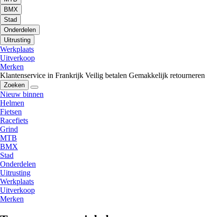
BMX
Stad
Onderdelen
Uitrusting
Werkplaats
Uitverkoop
Merken
Klantenservice in Frankrijk
Veilig betalen
Gemakkelijk retourneren
Zoeken
Nieuw binnen
Helmen
Fietsen
Racefiets
Grind
MTB
BMX
Stad
Onderdelen
Uitrusting
Werkplaats
Uitverkoop
Merken