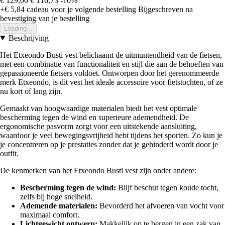
€ 129,00
€ 116,73
-10%
+€ 5,84
cadeau voor je volgende bestelling
Bijgeschreven na
bevestiging van je bestelling
Loading...
Beschrijving
Het Etxeondo Busti vest belichaamt de uitmuntendheid van de fietsen,
met een combinatie van functionaliteit en stijl die aan de behoeften van
gepassioneerde fietsers voldoet. Ontworpen door het gerenommeerde
merk Etxeondo, is dit vest het ideale accessoire voor fietstochten, of ze
nu kort of lang zijn.
Gemaakt van hoogwaardige materialen biedt het vest optimale
bescherming tegen de wind en superieure ademendheid. De
ergonomische pasvorm zorgt voor een uitstekende aansluiting,
waardoor je veel bewegingsvrijheid hebt tijdens het sporten. Zo kun je
je concentreren op je prestaties zonder dat je gehinderd wordt door je
outfit.
De kenmerken van het Etxeondo Busti vest zijn onder andere:
Bescherming tegen de wind:
Blijf beschut tegen koude tocht,
zelfs bij hoge snelheid.
Ademende materialen:
Bevorderd het afvoeren van vocht voor
maximaal comfort.
Lichtgewicht ontwerp:
Makkelijk op te bergen in een zak van