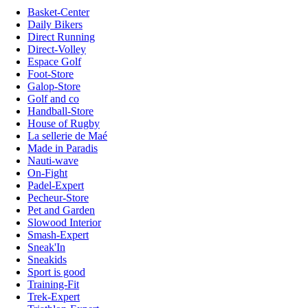
Basket-Center
Daily Bikers
Direct Running
Direct-Volley
Espace Golf
Foot-Store
Galop-Store
Golf and co
Handball-Store
House of Rugby
La sellerie de Maé
Made in Paradis
Nauti-wave
On-Fight
Padel-Expert
Pecheur-Store
Pet and Garden
Slowood Interior
Smash-Expert
Sneak'In
Sneakids
Sport is good
Training-Fit
Trek-Expert