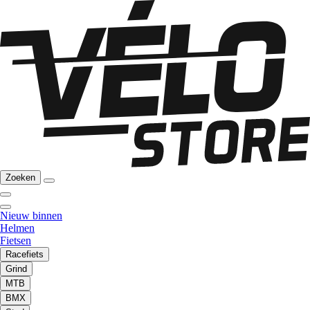
Zoeken
Nieuw binnen
Helmen
Fietsen
Racefiets
Grind
MTB
BMX