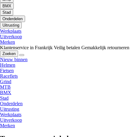
BMX
Stad
Onderdelen
Uitrusting
Werkplaats
Uitverkoop
Merken
Klantenservice in Frankrijk
Veilig betalen
Gemakkelijk retourneren
Zoeken
Nieuw binnen
Helmen
Fietsen
Racefiets
Grind
MTB
BMX
Stad
Onderdelen
Uitrusting
Werkplaats
Uitverkoop
Merken