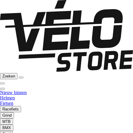
Zoeken
Nieuw binnen
Helmen
Fietsen
Racefiets
Grind
MTB
BMX