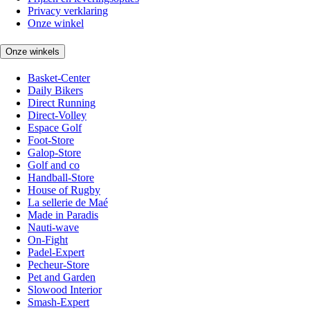
Privacy verklaring
Onze winkel
Onze winkels
Basket-Center
Daily Bikers
Direct Running
Direct-Volley
Espace Golf
Foot-Store
Galop-Store
Golf and co
Handball-Store
House of Rugby
La sellerie de Maé
Made in Paradis
Nauti-wave
On-Fight
Padel-Expert
Pecheur-Store
Pet and Garden
Slowood Interior
Smash-Expert